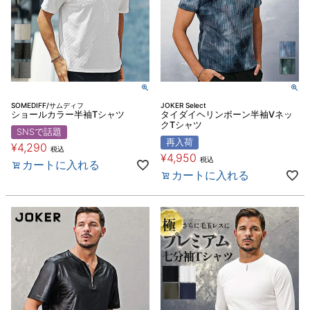
SOMEDIFF/サムディフ
JOKER Select
ショールカラー半袖Tシャツ
タイダイヘリンボーン半袖Vネッ
クTシャツ
SNSで話題
再入荷
¥
4,290
税込
¥
4,950
税込
カートに入れる
カートに入れる