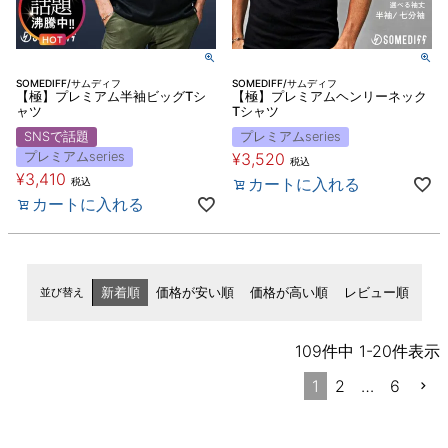
SOMEDIFF/サムディフ
SOMEDIFF/サムディフ
【極】プレミアム半袖ビッグTシ
【極】プレミアムヘンリーネック
ャツ
Tシャツ
SNSで話題
プレミアムseries
プレミアムseries
¥
3,520
税込
¥
3,410
カートに入れる
税込
カートに入れる
並び替え
新着順
価格が安い順
価格が高い順
レビュー順
109
件中
1
-
20
件表示
1
2
…
6