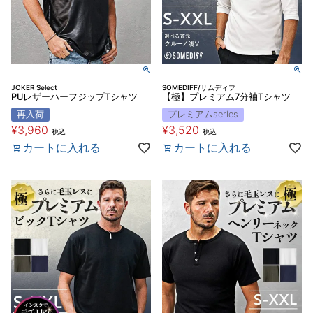
JOKER Select
SOMEDIFF/サムディフ
PUレザーハーフジップTシャツ
【極】プレミアム7分袖Tシャツ
再入荷
プレミアムseries
¥
3,960
¥
3,520
税込
税込
カートに入れる
カートに入れる