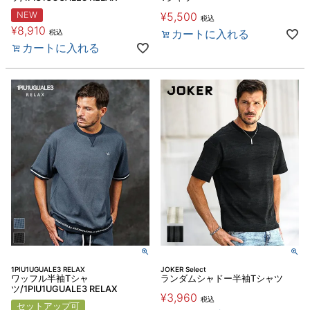
NEW
¥
5,500
税込
¥
8,910
カートに入れる
税込
カートに入れる
1PIU1UGUALE3 RELAX
JOKER Select
ワッフル半袖Tシャ
ランダムシャドー半袖Tシャツ
ツ/1PIU1UGUALE3 RELAX
¥
3,960
税込
セットアップ可