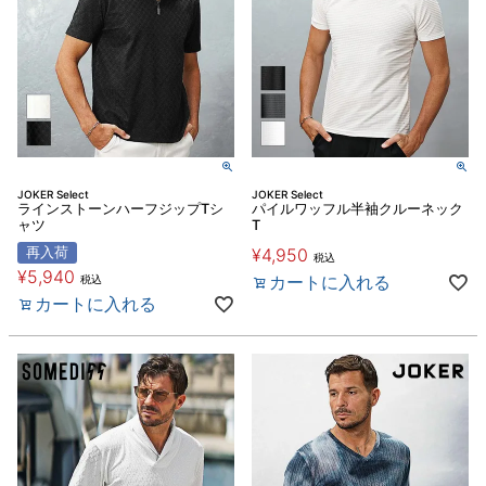
JOKER Select
JOKER Select
ラインストーンハーフジップTシ
パイルワッフル半袖クルーネック
ャツ
T
再入荷
¥
4,950
税込
¥
5,940
カートに入れる
税込
カートに入れる