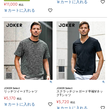
カートに入れる
¥
11,000
税込
カートに入れる
JOKER Select
JOKER Select
リッチツイードTシャツ
スクラッチジャガード半袖Vネッ
クTシャツ
¥
5,170
税込
¥
5,720
税込
カートに入れる
カートに入れる