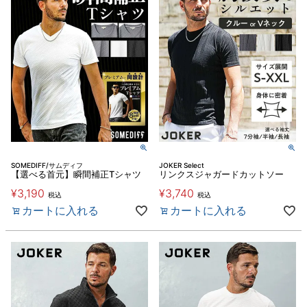
SOMEDIFF/サムディフ
JOKER Select
【選べる首元】瞬間補正Tシャツ
リンクスジャガードカットソー
¥
3,190
¥
3,740
税込
税込
カートに入れる
カートに入れる