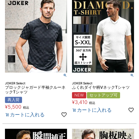
JOKER Select
JOKER Select
ブロックジャガード半袖クルーネ
ふくれダイヤ柄VネックTシャツ
ックTシャツ
NEW
セットアップ可
再入荷
¥
3,410
税込
¥
5,500
税込
カートに入れる
カートに入れる