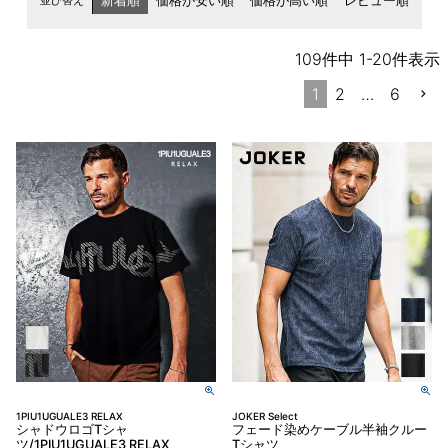
並び替え
新着順
価格が安い順
価格が高い順
レビュー順
109
件中
1
-
20
件表示
1
2
…
6
1PIU1UGUALE3 RELAX
JOKER Select
シャドウロゴTシャ
フェード染めケーブル半袖クルー
ツ/1PIU1UGUALE3 RELAX
Tシャツ