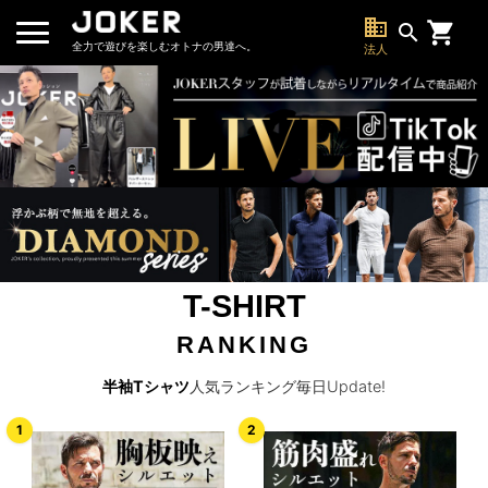
business
search
全力で遊びを楽しむオトナの男達へ。
法人
T-SHIRT
RANKING
半袖Tシャツ
人気ランキング毎日Update!