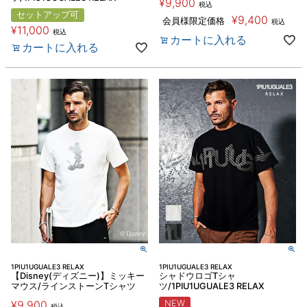
¥
9,900
税込
セットアップ可
¥
9,400
会員様限定価格
税込
¥
11,000
税込
カートに入れる
カートに入れる
1PIU1UGUALE3 RELAX
1PIU1UGUALE3 RELAX
【Disney(ディズニー)】ミッキー
シャドウロゴTシャ
マウス/ラインストーンTシャツ
ツ/1PIU1UGUALE3 RELAX
¥
9,900
NEW
税込