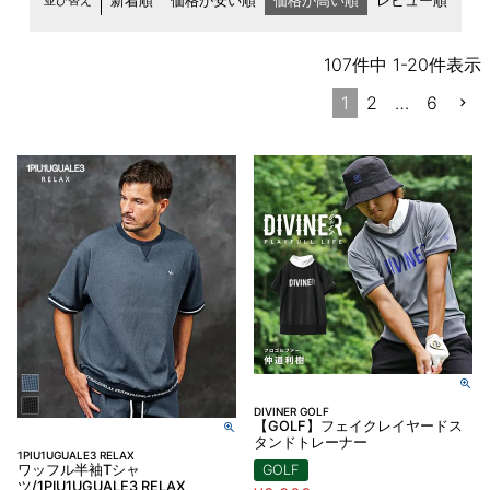
並び替え
新着順
価格が安い順
価格が高い順
レビュー順
107
件中
1
-
20
件表示
1
2
…
6
DIVINER GOLF
【GOLF】フェイクレイヤードス
タンドトレーナー
1PIU1UGUALE3 RELAX
ワッフル半袖Tシャ
GOLF
ツ/1PIU1UGUALE3 RELAX