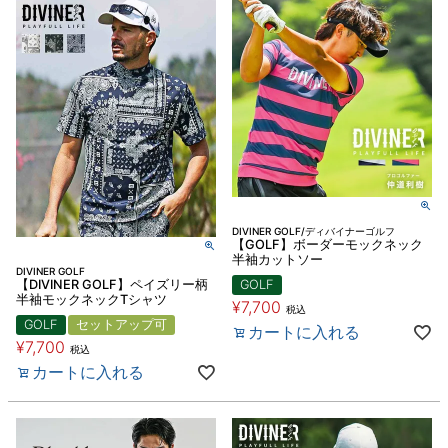
DIVINER GOLF/ディバイナーゴルフ
【GOLF】ボーダーモックネック
半袖カットソー
DIVINER GOLF
【DIVINER GOLF】ペイズリー柄
GOLF
半袖モックネックTシャツ
¥
7,700
税込
GOLF
セットアップ可
カートに入れる
¥
7,700
税込
カートに入れる