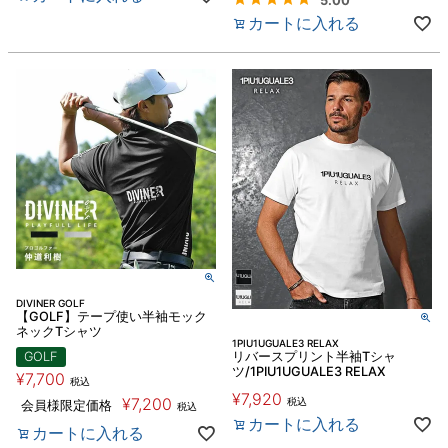
5.00
カートに入れる
DIVINER GOLF
【GOLF】テープ使い半袖モック
ネックTシャツ
1PIU1UGUALE3 RELAX
GOLF
リバースプリント半袖Tシャ
ツ/1PIU1UGUALE3 RELAX
¥
7,700
税込
¥
7,920
¥
7,200
税込
会員様限定価格
税込
カートに入れる
カートに入れる