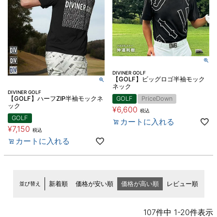
DIVINER GOLF
【GOLF】ビッグロゴ半袖モック
ネック
DIVINER GOLF
【GOLF】ハーフZIP半袖モックネ
GOLF
PriceDown
ック
¥
6,600
税込
GOLF
カートに入れる
¥
7,150
税込
カートに入れる
並び替え
新着順
価格が安い順
価格が高い順
レビュー順
107
件中
1
-
20
件表示