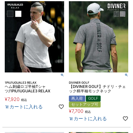
1PIU1UGUALE3 RELAX
DIVINER GOLF
ヘム刺繍ロゴ半袖Tシャ
【DIVINER GOLF】チドリ・チェ
ツ/1PIU1UGUALE3 RELAX
ック柄半袖モックネック
¥
7,920
再入荷
GOLF
税込
セットアップ可
カートに入れる
¥
7,700
税込
カートに入れる