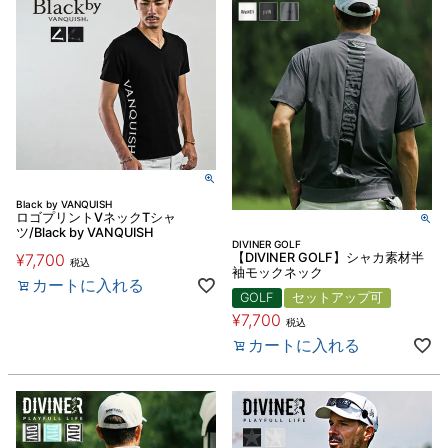
Black by VANQUISH
ロゴプリントVネックTシャ
ツ/Black by VANQUISH
DIVINER GOLF
¥
7,700
【DIVINER GOLF】シャカ素材半
税込
袖モックネック
カートに入れる
GOLF
セットアップ可
¥
7,700
税込
カートに入れる