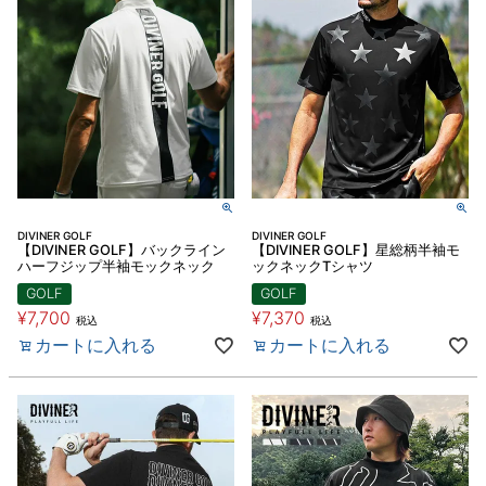
DIVINER GOLF
DIVINER GOLF
【DIVINER GOLF】バックライン
【DIVINER GOLF】星総柄半袖モ
ハーフジップ半袖モックネック
ックネックTシャツ
GOLF
GOLF
¥
7,700
¥
7,370
税込
税込
カートに入れる
カートに入れる