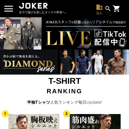
business
search
全力で遊びを楽しむオトナの男達へ。
法人
T-SHIRT
RANKING
半袖Tシャツ
人気ランキング毎日Update!