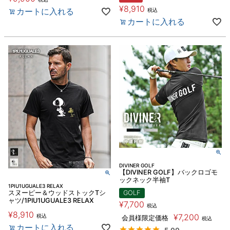
¥
8,910
カートに入れる
税込
カートに入れる
DIVINER GOLF
【DIVINER GOLF】バックロゴモ
ックネック半袖T
1PIU1UGUALE3 RELAX
スヌーピー＆ウッドストックTシ
GOLF
ャツ/1PIU1UGUALE3 RELAX
¥
7,700
税込
¥
8,910
¥
7,200
税込
会員様限定価格
税込
カートに入れる