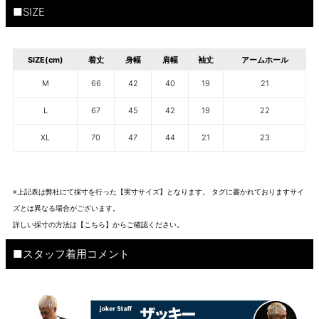
■SIZE
SIZE(cm)
着丈
身幅
肩幅
袖丈
アームホール
M
66
42
40
19
21
L
67
45
42
19
22
XL
70
47
44
21
23
※上記表は弊社にて採寸を行った【実寸サイズ】となります。 タグに書かれておりますサイ
ズとは異なる場合がございます。
詳しい採寸の方法は
【こちら】から
ご確認ください。
■スタッフ着用コメント