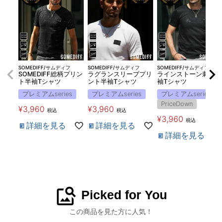
SOMEDIFF/サムディフ
SOMEDIFF/サムディフ
SOMEDIFF/サムディフ
SOMEDIFF総柄プリン
ラグランスリーブプリ
ラインストーン刺繍半
ト半袖Tシャツ
ント半袖Tシャツ
袖Tシャツ
プレミアムseries
プレミアムseries
プレミアムseries
PriceDown
¥
3,960
¥
3,960
税込
税込
¥
3,960
税込
詳細を見る
詳細を見る
詳細を見る
image_search
Picked for You
この商品を見た方に人気！