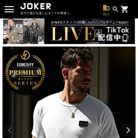
business
search
全力で遊びを楽しむオトナの男達へ。
法人