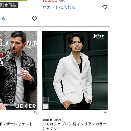
¥
8,800
税込
割対象商品
カートに入れる
れる
JOKER Select
革レザージャケット
ふくれシェブロン柄イタリアンカラー
ジャケット