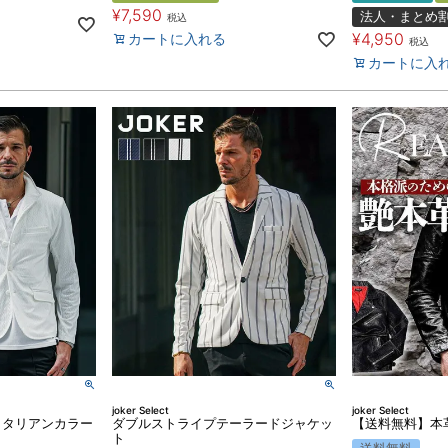
¥
7,590
法人・まとめ
税込
¥
4,950
カートに入れる
税込
カートに入
joker Select
joker Select
イタリアンカラー
ダブルストライプテーラードジャケッ
【送料無料】本
ト