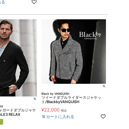
れる
Black by VANQUISH
ツイードダブルライダースジャケッ
ト/BlackbyVANQUISH
AX
¥
22,000
ャガードダブルジャケ
税込
LE3 RELAX
カートに入れる
可