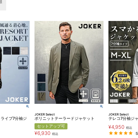
順
JOKER Select
JOKER Select
ライプ7分袖ジ
ポリニットテーラードジャケット
テレコ7分袖ジ
セットアップ可
¥
4,950
税込
¥
6,930
5
税込