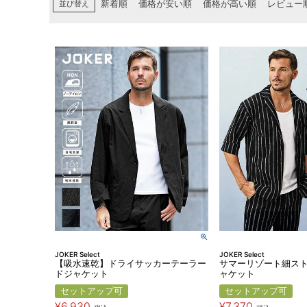
並び替え
新着順
価格が安い順
価格が高い順
レビュー
JOKER Select
JOKER Select
【吸水速乾】ドライサッカーテーラー
サマーリゾート細スト
ドジャケット
ャケット
セットアップ可
セットアップ可
¥
6,930
¥
7,370