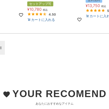
送料無料
セットアップ可
¥
13,750
税込
¥
10,780
税込
5
4.50
カートに入
カートに入れる
順
YOUR RECOMEND
favorite
あなたにおすすめなアイテム