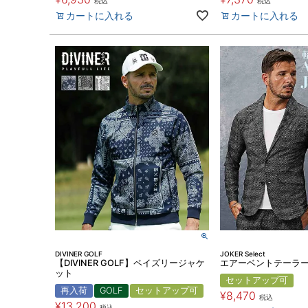
税込
税込
カートに入れる
カートに入れる
DIVINER GOLF
JOKER Select
【DIVINER GOLF】ペイズリージャケ
エアーベントテーラ
ット
セットアップ可
再入荷
GOLF
セットアップ可
¥
8,470
税込
¥
13,200
税込