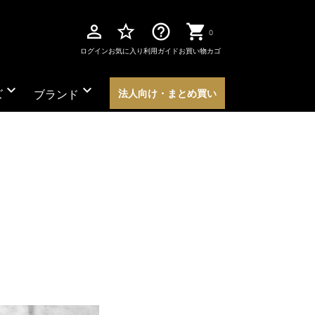
perm_identity
star_border
help_outline
0
ログイン
お気に入り
利用ガイド
お買い物カゴ
expand_more
expand_more
ズ
ブランド
法人向け・まとめ買い