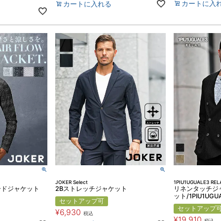
カートに入
カートに入れる
JOKER Select
1PIU1UGUALE3 REL
ードジャケット
2Bストレッチジャケット
リネンタッチジ
ット/1PIU1UGUA
セットアップ可
セットアップ
¥
6,930
税込
¥
19,910
税込