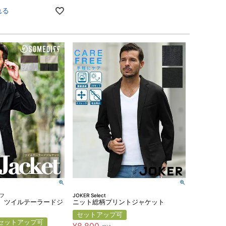
れる
ィフ
JOKER Select
】ツイルテーラードジ
ニット総柄プリントジャケット
セットアップ可
セットアップ可