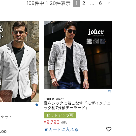
1
2
…
6
109
件中
1
-
20
件表示
JOKER Select
夏をシックに着こなす『モザイクチェ
ック柄7分袖テーラード』
セットアップ可
ャケット
¥
9,790
税込
カートに入れる
.00