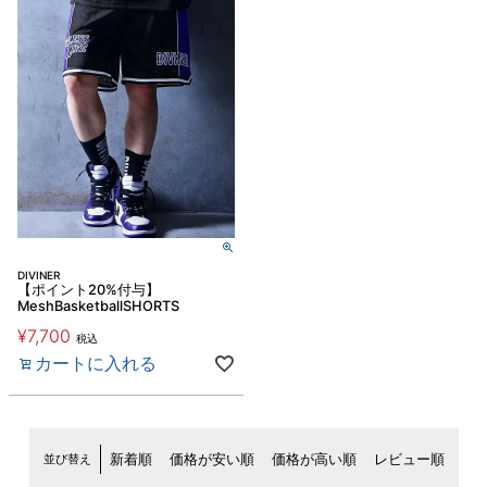
DIVINER
【ポイント20%付与】
MeshBasketballSHORTS
¥
7,700
税込
カートに入れる
並び替え
新着順
価格が安い順
価格が高い順
レビュー順