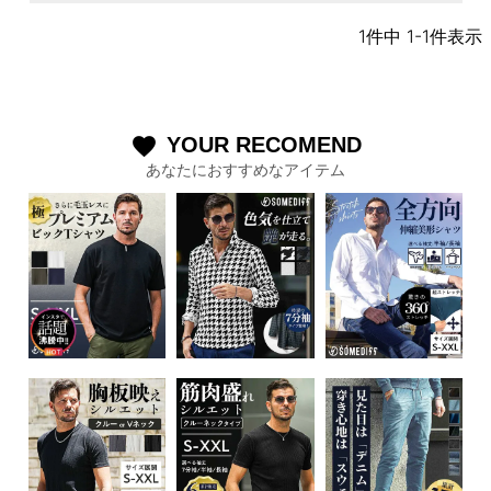
1
件中
1
-
1
件表示
YOUR RECOMEND
favorite
あなたにおすすめなアイテム