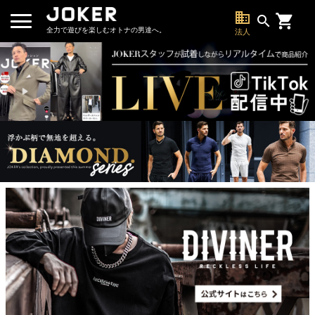
business
search
全力で遊びを楽しむオトナの男達へ。
法人