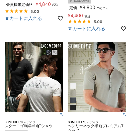
PriceDown
¥
4,840
会員様限定価格
税込
¥
8,800
定価
のところ
5.00
¥
4,400
税込
カートに入れる
5.00
カートに入れる
SOMEDIFF/サムディフ
SOMEDIFF/サムディフ
スターロゴ刺繍半袖Tシャツ
ヘンリーネック半袖プレミアムT
シャツ