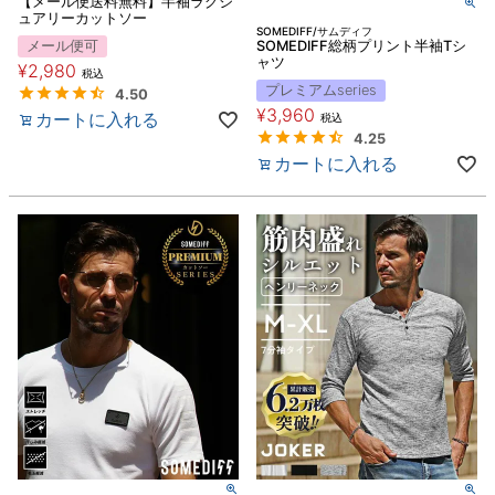
【メール便送料無料】半袖ラグジ
ュアリーカットソー
SOMEDIFF/サムディフ
メール便可
SOMEDIFF総柄プリント半袖Tシ
ャツ
¥
2,980
税込
プレミアムseries
4.50
¥
3,960
カートに入れる
税込
4.25
カートに入れる