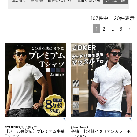
並び替え
新着順
価格が安い順
価格が高い順
レビュー順
107
件中
1
-
20
件表示
1
2
…
6
SOMEDIFF/サムディフ
joker Select
【メール便対応】プレミアム半袖
半袖・七分袖イタリアンカラーポ
Tシャツ
ロシャツ