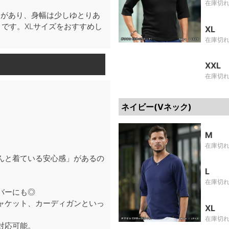
在庫切
りがあり、身幅は少しゆとりあ
です。XLサイズをおすすめし
XL
在庫切
XXL
在庫切
ネイビー(Vネック)
M
在庫切
んと着ている安心感」があるの
L
在庫切
バーにも◎
ャケット、カーディガンといっ
XL
在庫切
対応可能。