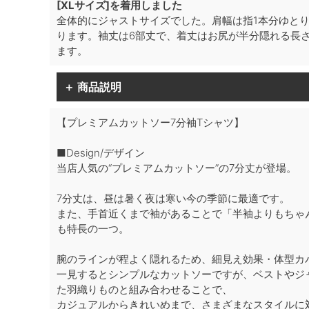
[XLサイズ]を着用しました
全体的にジャストサイズでした。肩幅は指1本分ゆと
ります。袖丈は6部丈で、着丈はお尻が半分隠れる長さ
ます。
＋ 商品説明
【プレミアムカットソー7分袖Tシャツ】
■Design/デザイン
当店人気の“プレミアムカットソー”の7分丈が登場。
7分丈は、昼は暑く夜は寒い今の季節に最適です。
また、手首近くまで袖があることで「半袖よりもちゃ
も特長の一つ。
腕のラインが程よく隠れるため、細見え効果・体型カ
一見するとシンプルなカットソーですが、ベストやジ
た羽織りものと組み合わせることで、
カジュアルからきれいめまで、さまざまなスタイルに