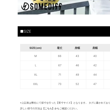
■SIZE
SIZE(cm)
着丈
身幅
肩幅
M
66
43
40
L
67
46
42
XL
71
49
44
XXL
73
52
47
※上記表は弊社にて採寸を行った【実寸サイズ】となります。 タグに書かれてお
詳しい採寸の方法は
【こちら】から
ご確認ください。