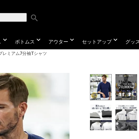
search
expand_more
expand_more
expand_more
expand_more
ス
ボトムス
アウター
セットアップ
グッ
プレミアム7分袖Tシャツ