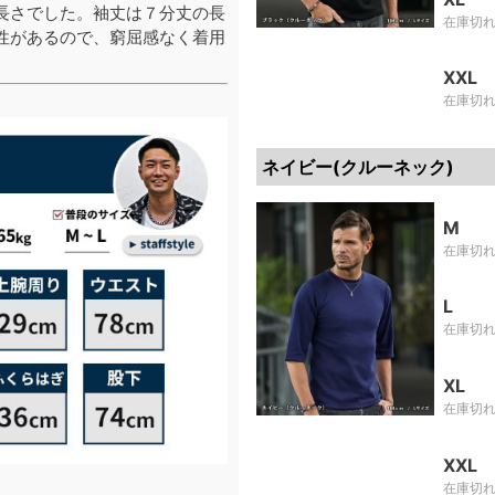
長さでした。袖丈は７分丈の長
在庫切
性があるので、窮屈感なく着用
XXL
在庫切
ネイビー(クルーネック)
M
在庫切
L
在庫切
XL
在庫切
XXL
在庫切