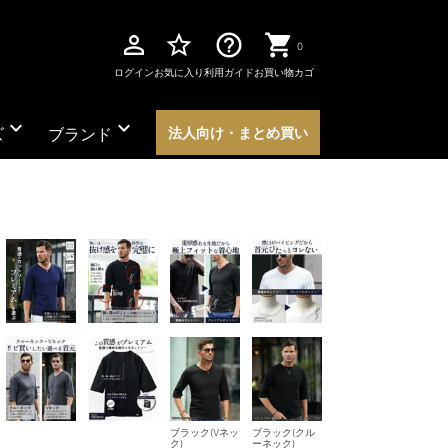
perm_identity
star_border
help_outline
0
ログイン
お気に入り
利用ガイド
お買い物カゴ
expand_more
expand_more
ズ
ブランド
法人向け・まとめ買い
ブラック(Vネッ
ブラック(クル
ク)
ーネック)