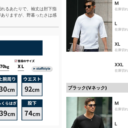
M
隠れるあたりで、袖丈は肘下指
在庫切
がありますが、野暮ったさは感
L
在庫切
XL
在庫切
XXL
在庫切
ブラック(Vネック)
M
在庫切
L