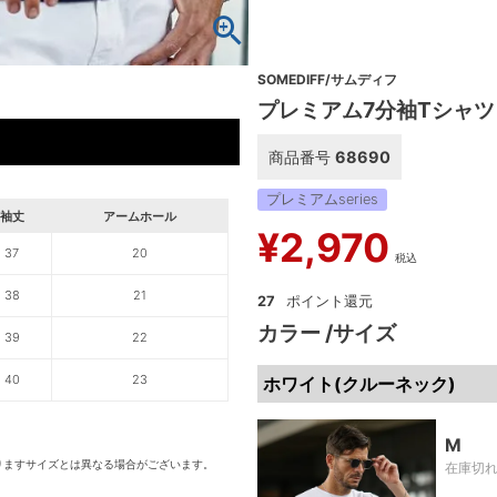
SOMEDIFF/サムディフ
プレミアム7分袖Tシャツ
商品番号
68690
プレミアムseries
袖丈
アームホール
¥
2,970
37
20
税込
38
21
27
カラー
サイズ
39
22
40
23
ホワイト(クルーネック)
M
りますサイズとは異なる場合がございます。
在庫切