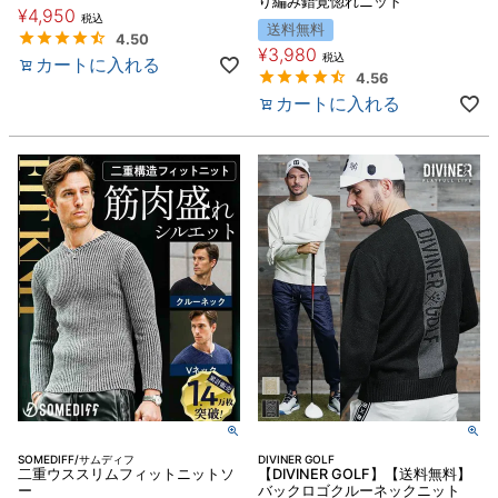
り編み錯覚惚れニット
¥
4,950
税込
送料無料
4.50
¥
3,980
税込
カートに入れる
4.56
カートに入れる
SOMEDIFF/サムディフ
DIVINER GOLF
二重ウススリムフィットニットソ
【DIVINER GOLF】【送料無料】
ー
バックロゴクルーネックニット