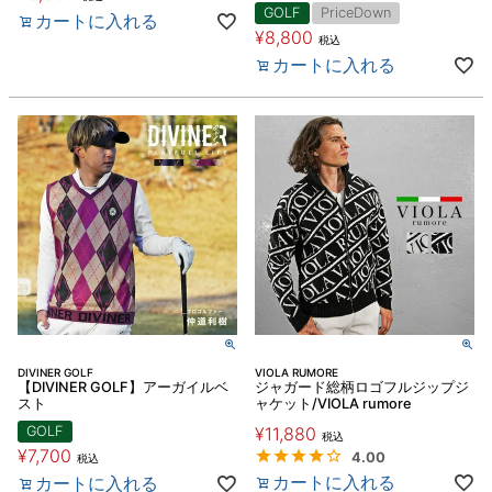
GOLF
PriceDown
カートに入れる
¥
8,800
税込
カートに入れる
DIVINER GOLF
VIOLA RUMORE
【DIVINER GOLF】アーガイルベ
ジャガード総柄ロゴフルジップジ
スト
ャケット/VIOLA rumore
GOLF
¥
11,880
税込
¥
7,700
4.00
税込
カートに入れる
カートに入れる