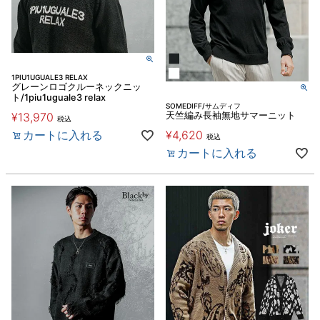
1PIU1UGUALE3 RELAX
グレーンロゴクルーネックニッ
ト/1piu1uguale3 relax
SOMEDIFF/サムディフ
¥
13,970
天竺編み長袖無地サマーニット
税込
カートに入れる
¥
4,620
税込
カートに入れる