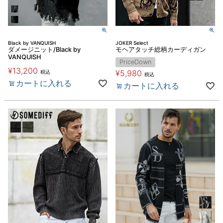
Black by VANQUISH
JOKER Select
ダメージニット/Black by
モヘアタッチ総柄カーディガン
VANQUISH
PriceDown
¥
13,200
¥
5,980
税込
税込
カートに入れる
カートに入れる