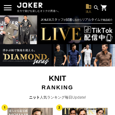
business
search
全力で遊びを楽しむオトナの男達へ。
法人
KNIT
RANKING
ニット
人気ランキング毎日Update!