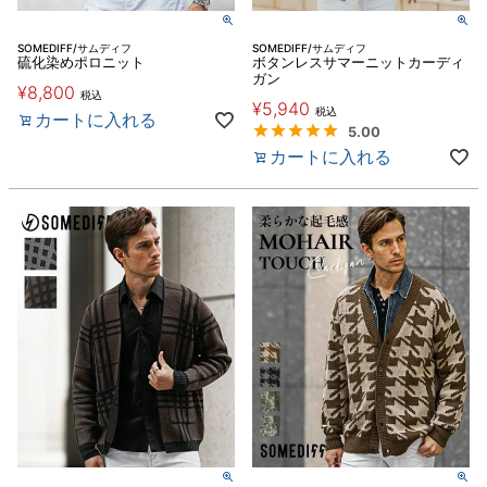
SOMEDIFF/サムディフ
SOMEDIFF/サムディフ
硫化染めポロニット
ボタンレスサマーニットカーディ
ガン
¥
8,800
税込
¥
5,940
税込
カートに入れる
5.00
カートに入れる