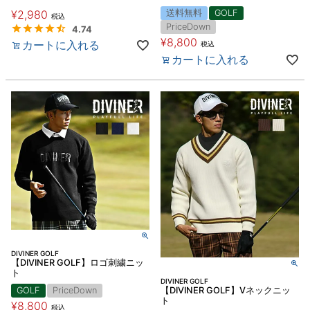
¥
2,980
送料無料
GOLF
税込
PriceDown
4.74
¥
8,800
カートに入れる
税込
カートに入れる
DIVINER GOLF
【DIVINER GOLF】ロゴ刺繍ニッ
ト
DIVINER GOLF
GOLF
PriceDown
【DIVINER GOLF】Vネックニッ
ト
¥
8,800
税込