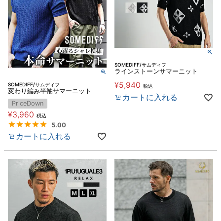
SOMEDIFF/サムディフ
ラインストーンサマーニット
¥
5,940
SOMEDIFF/サムディフ
税込
変わり編み半袖サマーニット
カートに入れる
PriceDown
¥
3,960
税込
5.00
カートに入れる