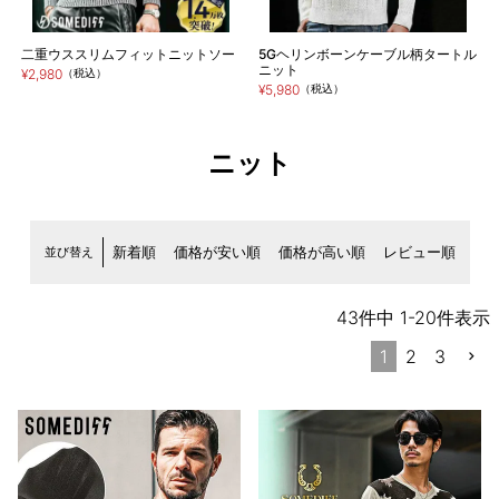
二重ウススリムフィットニットソー
5Gヘリンボーンケーブル柄タートル
ニット
¥2,980
（税込）
¥5,980
（税込）
ニット
並び替え
新着順
価格が安い順
価格が高い順
レビュー順
43
件中
1
-
20
件表示
1
2
3