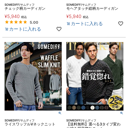
SOMEDIFF/サムディフ
SOMEDIFF/サムディフ
チェック柄カーディガン
モヘアタッチ総柄カーディガン
¥
5,940
¥
5,940
税込
税込
5.00
カートに入れる
カートに入れる
SOMEDIFF/サムディフ
SOMEDIFF/サムディフ
ライスワッフルVネックニット
【送料無料】選べる3タイプ変わ