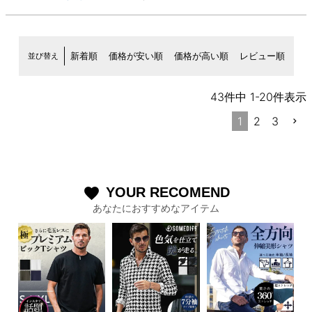
並び替え
新着順
価格が安い順
価格が高い順
レビュー順
43
件中
1
-
20
件表示
1
2
3
YOUR RECOMEND
favorite
あなたにおすすめなアイテム