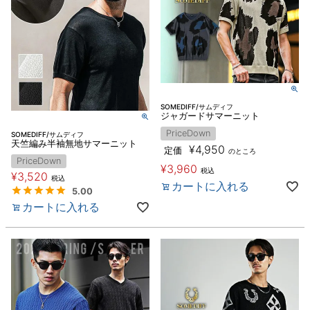
SOMEDIFF/サムディフ
ジャガードサマーニット
PriceDown
SOMEDIFF/サムディフ
天竺編み半袖無地サマーニット
¥
4,950
定価
のところ
PriceDown
¥
3,960
税込
¥
3,520
税込
カートに入れる
5.00
カートに入れる