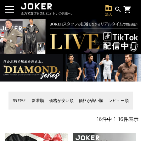
business
search
全力で遊びを楽しむオトナの男達へ。
法人
並び替え
新着順
価格が安い順
価格が高い順
レビュー順
16
件中
1
-
16
件表示