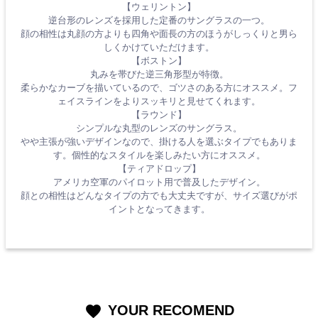
【ウェリントン】
逆台形のレンズを採用した定番のサングラスの一つ。
顔の相性は丸顔の方よりも四角や面長の方のほうがしっくりと男ら
しくかけていただけます。
【ボストン】
丸みを帯びた逆三角形型が特徴。
柔らかなカーブを描いているので、ゴツさのある方にオススメ。フ
ェイスラインをよりスッキリと見せてくれます。
【ラウンド】
シンプルな丸型のレンズのサングラス。
やや主張が強いデザインなので、掛ける人を選ぶタイプでもありま
す。個性的なスタイルを楽しみたい方にオススメ。
【ティアドロップ】
アメリカ空軍のパイロット用で普及したデザイン。
顔との相性はどんなタイプの方でも大丈夫ですが、サイズ選びがポ
イントとなってきます。
YOUR RECOMEND
favorite