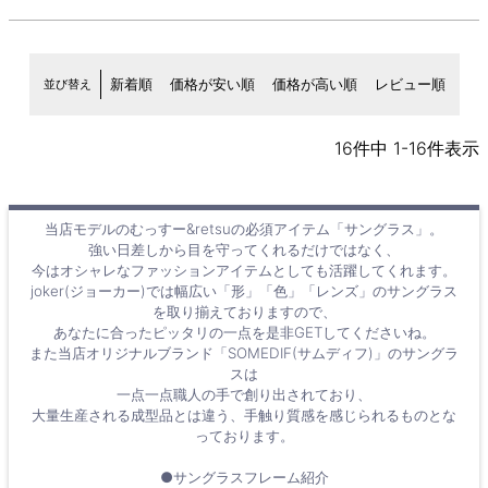
並び替え
新着順
価格が安い順
価格が高い順
レビュー順
16
件中
1
-
16
件表示
当店モデルのむっすー&retsuの必須アイテム「サングラス」。
強い日差しから目を守ってくれるだけではなく、
今はオシャレなファッションアイテムとしても活躍してくれます。
joker(ジョーカー)では幅広い「形」「色」「レンズ」のサングラス
を取り揃えておりますので、
あなたに合ったピッタリの一点を是非GETしてくださいね。
また当店オリジナルブランド「SOMEDIF(サムディフ)」のサングラ
スは
一点一点職人の手で創り出されており、
大量生産される成型品とは違う、手触り質感を感じられるものとな
っております。
●サングラスフレーム紹介