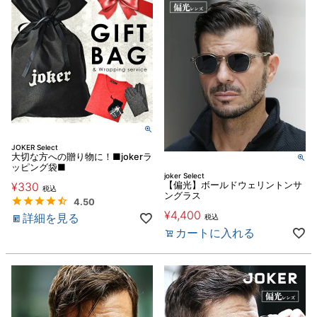
JOKER Select
大切な方への贈り物に！■jokerラ
ッピング袋■
joker Select
¥
330
【偏光】ボールドウェリントンサ
税込
ングラス
4.50
¥
4,400
詳細を見る
税込
カートに入れる