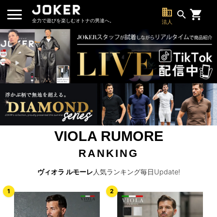
business
search
全力で遊びを楽しむオトナの男達へ。
法人
VIOLA RUMORE
RANKING
ヴィオラ ルモーレ
人気ランキング毎日Update!