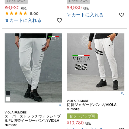
PriceDown
PriceDown
¥
6,930
¥
6,930
税込
税込
5.00
カートに入れる
カートに入れる
VIOLA RUMORE
切替ジャガードパンツ/VIOLA
rumore
VIOLA RUMORE
スーパーストレッチウォッシャブ
セットアップ可
ルPU切替イージーパンツ/VIOLA
¥
10,780
税込
rumore