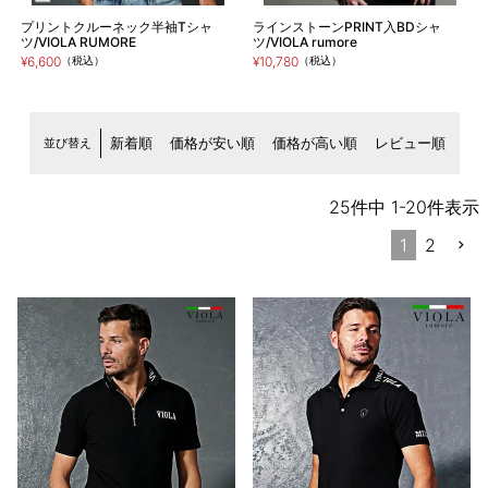
プリントクルーネック半袖Tシャ
ラインストーンPRINT入BDシャ
ツ/VIOLA RUMORE
ツ/VIOLA rumore
¥6,600
（税込）
¥10,780
（税込）
並び替え
新着順
価格が安い順
価格が高い順
レビュー順
25
件中
1
-
20
件表示
1
2