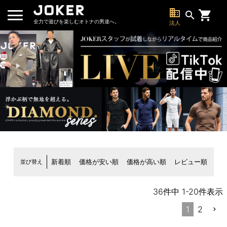
business
search
全力で遊びを楽しむオトナの男達へ。
法人
並び替え
新着順
価格が安い順
価格が高い順
レビュー順
36
件中
1
-
20
件表示
1
2