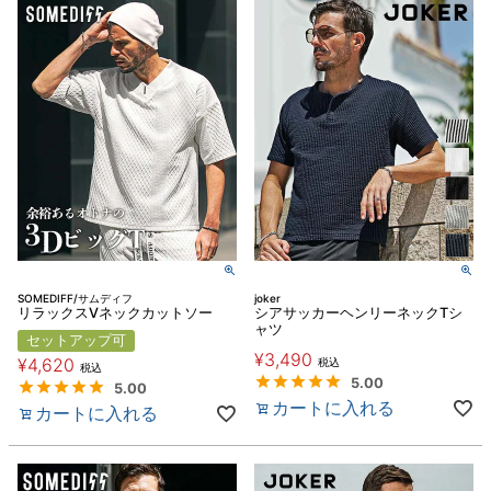
SOMEDIFF/サムディフ
joker
リラックスVネックカットソー
シアサッカーヘンリーネックTシ
ャツ
セットアップ可
¥
3,490
¥
4,620
税込
税込
5.00
5.00
カートに入れる
カートに入れる