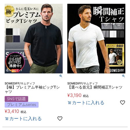
SOMEDIFF/サムディフ
SOMEDIFF/サムディフ
【極】プレミアム半袖ビッグTシ
【選べる首元】瞬間補正Tシャツ
ャツ
¥
3,190
税込
SNSで話題
カートに入れる
プレミアムseries
¥
3,410
税込
カートに入れる