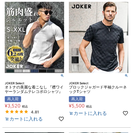
JOKER Select
JOKER Select
オトナの美麗な着こなし 『襟ワイ
ブロックジャガード半袖クルーネ
ヤーランダムテレコポロシャツ』
ックTシャツ
再入荷
再入荷
¥
3,520
¥
5,500
税込
税込
4.81
カートに入れる
カートに入れる