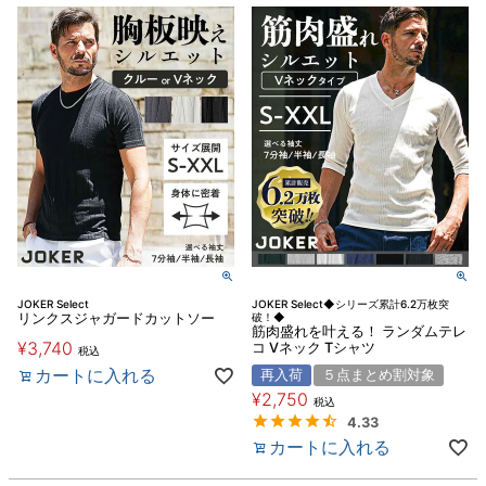
JOKER Select
JOKER Select◆シリーズ累計6.2万枚突
リンクスジャガードカットソー
破！◆
筋肉盛れを叶える！ ランダムテレ
¥
3,740
コ Vネック Tシャツ
税込
カートに入れる
再入荷
５点まとめ割対象
¥
2,750
税込
4.33
カートに入れる