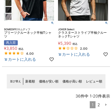
SOMEDIFF/サムディフ
JOKER Select
プリーツクルーネック半袖Tシャ
クラスターストライプ半袖クルー
ツ
ネックTシャツ
再入荷
¥
5,390
税込
¥
3,850
2.00
税込
4.00
カートに入れる
カートに入れる
並び替え
新着順
価格が安い順
価格が高い順
レビュー順
36
件中
1
-
20
件表示
1
2