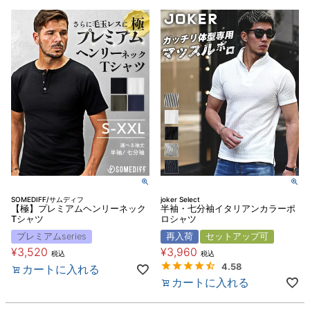
SOMEDIFF/サムディフ
joker Select
【極】プレミアムヘンリーネック
半袖・七分袖イタリアンカラーポ
Tシャツ
ロシャツ
プレミアムseries
再入荷
セットアップ可
¥
3,520
¥
3,960
税込
税込
4.58
カートに入れる
カートに入れる