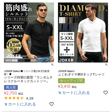
JOKER Select◆シリーズ累計6.2万枚突
JOKER Select
破！◆
ふくれダイヤ柄VネックTシャツ
シリーズ待望の新型『ランダムテ
セットアップ可
レコクルーネックカットソー』
¥
3,410
税込
再入荷
カートに入れる
¥
2,750
税込
4.29
カートに入れる