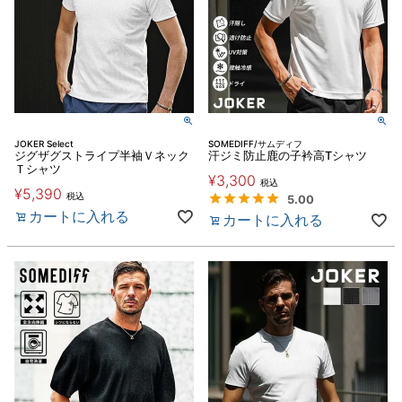
JOKER Select
SOMEDIFF/サムディフ
ジグザグストライプ半袖Ｖネック
汗ジミ防止鹿の子衿高Tシャツ
Ｔシャツ
¥
3,300
税込
¥
5,390
税込
5.00
カートに入れる
カートに入れる