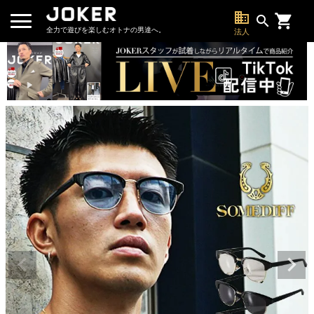
business
search
全力で遊びを楽しむオトナの男達へ。
法人