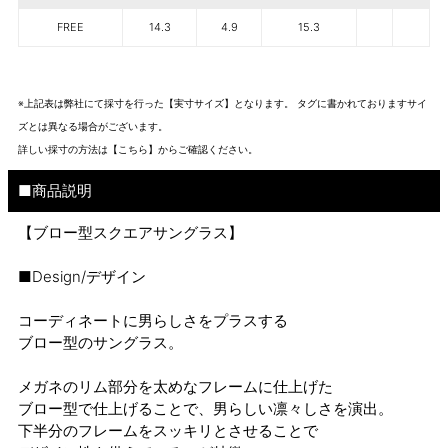
FREE
14.3
4.9
15.3
※上記表は弊社にて採寸を行った【実寸サイズ】となります。 タグに書かれておりますサイ
ズとは異なる場合がございます。
詳しい採寸の方法は
【こちら】から
ご確認ください。
■商品説明
【ブロー型スクエアサングラス】
■Design/デザイン
コーディネートに男らしさをプラスする
ブロー型のサングラス。
メガネのリム部分を太めなフレームに仕上げた
ブロー型で仕上げることで、男らしい凛々しさを演出。
下半分のフレームをスッキリとさせることで