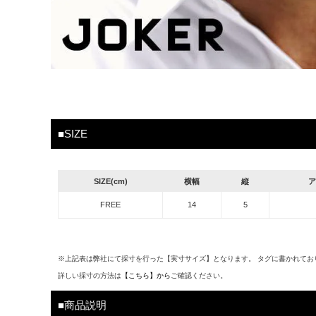
■SIZE
SIZE(cm)
横幅
縦
ア
FREE
14
5
※上記表は弊社にて採寸を行った【実寸サイズ】となります。 タグに書かれてお
詳しい採寸の方法は
【こちら】から
ご確認ください。
■商品説明