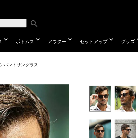
search
expand_more
expand_more
expand_more
expand_more
expa
ス
ボトムス
アウター
セットアップ
グッズ
ンパントサングラス