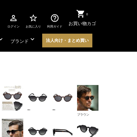
0
perm_identity
star_border
help_outline
お買い物カゴ
ログイン
お気に入り
利用ガイド
nd_more
expand_more
法人向け・まとめ買い
ブランド
ブラウン