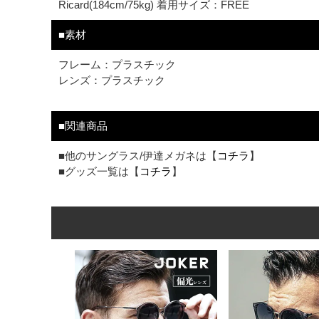
Ricard(184cm/75kg) 着用サイズ：FREE
■素材
フレーム：プラスチック
レンズ：プラスチック
■関連商品
■他のサングラス/伊達メガネは【
コチラ
】
■グッズ一覧は【
コチラ
】