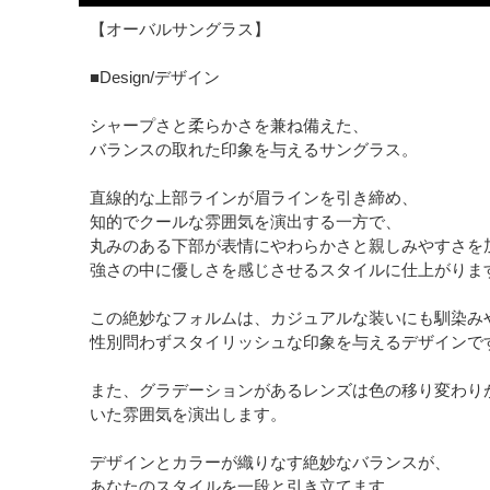
【オーバルサングラス】
■Design/デザイン
シャープさと柔らかさを兼ね備えた、
バランスの取れた印象を与えるサングラス。
直線的な上部ラインが眉ラインを引き締め、
知的でクールな雰囲気を演出する一方で、
丸みのある下部が表情にやわらかさと親しみやすさを
強さの中に優しさを感じさせるスタイルに仕上がりま
この絶妙なフォルムは、カジュアルな装いにも馴染み
性別問わずスタイリッシュな印象を与えるデザインで
また、グラデーションがあるレンズは色の移り変わり
いた雰囲気を演出します。
デザインとカラーが織りなす絶妙なバランスが、
あなたのスタイルを一段と引き立てます。