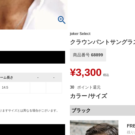
joker Select
クラウンパントサングラ
商品番号
68899
¥
3,300
税込
ーム長さ
-
-
30
14.5
カラー
サイズ
ブラック
りますサイズとは異なる場合がございます。
FR
残り