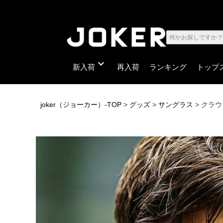
expand_more
新入荷
再入荷
ランキング
トップ
joker（ジョーカー）-TOP
グッズ
サングラス
クラウ