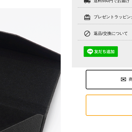
local_shipping
送料550円でお届
card_giftcard
プレゼントラッピン
block
返品/交換について