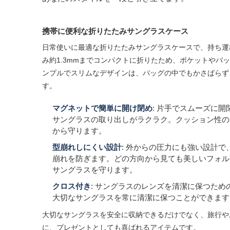
携帯に便利な折りたたみサングラスケース
日常使いに最適な折りたたみサングラスケースで、持ち運
み約1.3mmまでコンパクトに折りたため、ポケットやバ
ンプルでスリムなデザインは、バッグの中でもかさばらず
す。
マグネットで簡単に開け閉め
: 片手でスムーズに開
サングラスの取り出しがラクラク。クッション性の
から守ります。
型崩れしにくい設計
: 外からの圧力にも強い設計
崩れを防ぎます。どの方向から見ても美しいフォル
サングラスを守ります。
クロス付き
: サングラスのレンズを清潔に保つた
大切なサングラスを常に清潔に保つことができます
大切なサングラスを安全に収納できるだけでなく、旅行や
に、プレゼントとしても喜ばれるアイテムです。