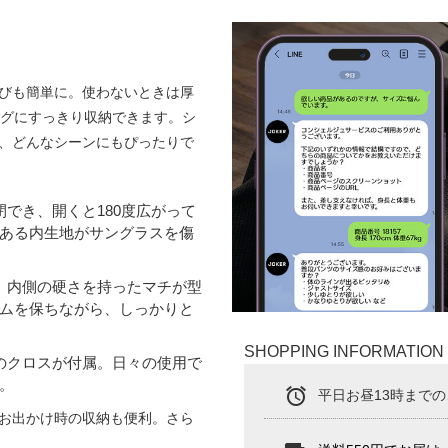
びも簡単に。使わないときは厚
ッグにすっきり収納できます。シ
、どんなシーンにもぴったりで
閉でき、開くと180度広がって
ある内生地がサングラスを傷
で、内側の硬さを持ったマチが型
ムを保ちながら、しっかりと
SHOPPING INFORMATION
めのクロスが付属。日々の使用で
。
alarm
平日お昼13時まで
お出かけ時の収納も便利。さら