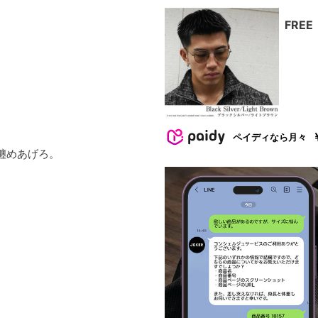
FREE
ペイディなら月々
纏めあげろ。