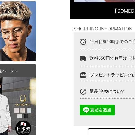
【SOME
SHOPPING INFORMATION
alarm
平日お昼13時までのご
local_shipping
送料550円でお届け（
品ページへ
card_giftcard
プレゼントラッピング
block
返品/交換について