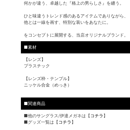
何かが違う、卓越した『格上の男らしさ』を纏う。
ひと味違うトレンド感のあるアイテムでありながら、
他とは一線を画す、特別な装いをあなたに。
をコンセプトに展開する、当店オリジナルブランド。
■素材
【レンズ】
プラスチック
【レンズ枠・テンプル】
ニッケル合金（めっき）
■関連商品
■他のサングラス/伊達メガネは【
コチラ
】
■グッズ一覧は【
コチラ
】