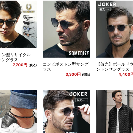
トン型リサイクル
Tサングラス
コンビボストン型サング
【偏光】ボールド
7,700円
(税込)
ラス
ントンサングラス
3,300円
4,400
(税込)