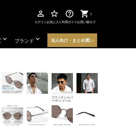
perm_identity
star_border
help_outline
0
ログイン
お気に入り
利用ガイド
お買い物カゴ
expand_more
expand_more
ズ
ブランド
法人向け・まとめ買い
ブラックシルバ
ー/チャコール