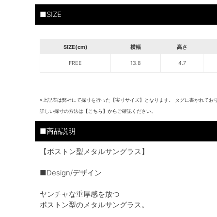
■SIZE
SIZE(cm)
横幅
高さ
FREE
13.8
4.7
※上記表は弊社にて採寸を行った【実寸サイズ】となります。 タグに書かれてお
詳しい採寸の方法は
【こちら】から
ご確認ください。
■商品説明
【ボストン型メタルサングラス】
■Design/デザイン
ヤンチャな重厚感を放つ
ボストン型のメタルサングラス。