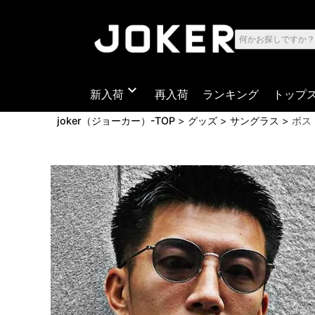
expand_more
新入荷
再入荷
ランキング
トップ
joker（ジョーカー）-TOP
グッズ
サングラス
ボス