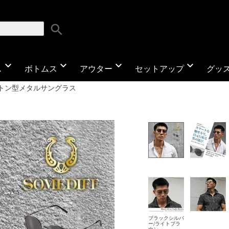
search
expand_more
expand_more
expand_more
expand_more
ス
ボトムス
アウター
セットアップ
グッ
トン型メタルサングラス
ブラックシルバ
ー/ライトブラ