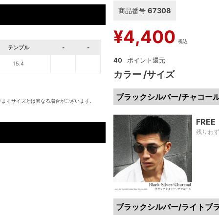
商品番号
67308
¥
4,400
税込
テンプル
-
-
40
15.4
カラー
サイズ
ブラックシルバー/チャコー
りますサイズとは異なる場合がございます。
FREE
残りわ
ブラックシルバー/ライトブ