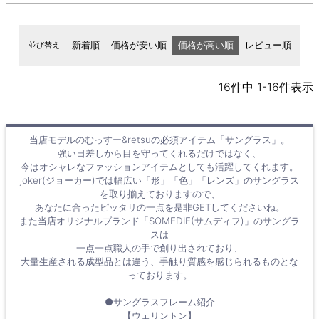
並び替え
新着順
価格が安い順
価格が高い順
レビュー順
16
件中
1
-
16
件表示
当店モデルのむっすー&retsuの必須アイテム「サングラス」。
強い日差しから目を守ってくれるだけではなく、
今はオシャレなファッションアイテムとしても活躍してくれます。
joker(ジョーカー)では幅広い「形」「色」「レンズ」のサングラス
を取り揃えておりますので、
あなたに合ったピッタリの一点を是非GETしてくださいね。
また当店オリジナルブランド「SOMEDIF(サムディフ)」のサングラ
スは
一点一点職人の手で創り出されており、
大量生産される成型品とは違う、手触り質感を感じられるものとな
っております。
●サングラスフレーム紹介
【ウェリントン】