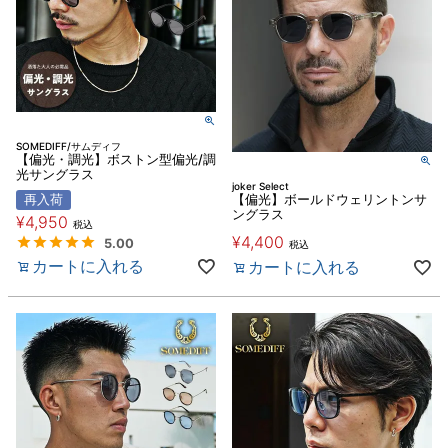
SOMEDIFF/サムディフ
【偏光・調光】ボストン型偏光/調
光サングラス
joker Select
再入荷
【偏光】ボールドウェリントンサ
ングラス
¥
4,950
税込
¥
4,400
5.00
税込
カートに入れる
カートに入れる