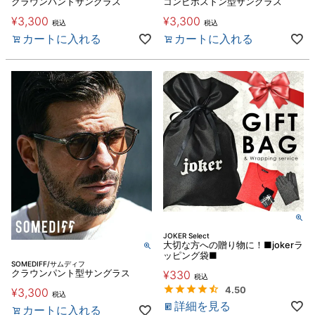
クラウンパントサングラス
コンビボストン型サングラス
¥
3,300
¥
3,300
税込
税込
カートに入れる
カートに入れる
JOKER Select
大切な方への贈り物に！■jokerラ
ッピング袋■
SOMEDIFF/サムディフ
クラウンパント型サングラス
¥
330
税込
4.50
¥
3,300
税込
詳細を見る
カートに入れる