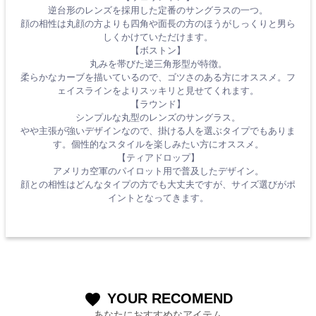
逆台形のレンズを採用した定番のサングラスの一つ。
顔の相性は丸顔の方よりも四角や面長の方のほうがしっくりと男ら
しくかけていただけます。
【ボストン】
丸みを帯びた逆三角形型が特徴。
柔らかなカーブを描いているので、ゴツさのある方にオススメ。フ
ェイスラインをよりスッキリと見せてくれます。
【ラウンド】
シンプルな丸型のレンズのサングラス。
やや主張が強いデザインなので、掛ける人を選ぶタイプでもありま
す。個性的なスタイルを楽しみたい方にオススメ。
【ティアドロップ】
アメリカ空軍のパイロット用で普及したデザイン。
顔との相性はどんなタイプの方でも大丈夫ですが、サイズ選びがポ
イントとなってきます。
YOUR RECOMEND
favorite
あなたにおすすめなアイテム