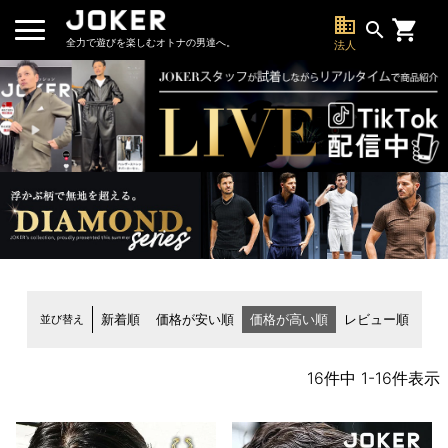
business
search
全力で遊びを楽しむオトナの男達へ。
法人
並び替え
新着順
価格が安い順
価格が高い順
レビュー順
16
件中
1
-
16
件表示