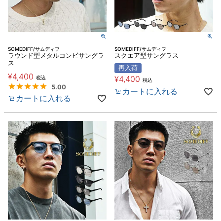
SOMEDIFF/サムディフ
SOMEDIFF/サムディフ
ラウンド型メタルコンビサングラ
スクエア型サングラス
ス
再入荷
¥
4,400
¥
4,400
税込
税込
5.00
カートに入れる
カートに入れる