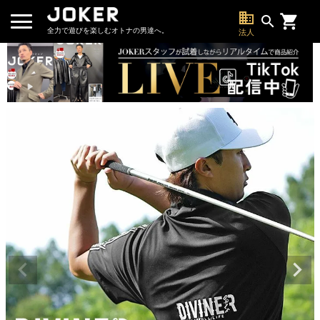
business
search
全力で遊びを楽しむオトナの男達へ。
法人