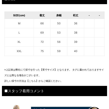
SIZE(cm)
着丈
身幅
裄丈
-
-
M
66
50
36
L
69
53
38
XL
72
56
39
XXL
75
59
40
※上記表は弊社にて採寸を行った【実寸サイズ】となります。 タグに書かれておりますサイ
ズとは異なる場合がございます。
詳しい採寸の方法は
【こちら】から
ご確認ください。
■スタッフ着用コメント