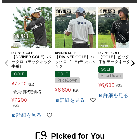
DIVINER GOLF
DIVINER GOLF
DIVINER GOLF
【DIVINER GOLF】バ
【DIVINER GOLF】バ
【GOLF】ビッグロゴ
ックロゴモックネック
ックロゴ半袖モックネ
半袖モックネック
半袖T
ック
GOLF
GOLF
GOLF
PriceDown
PriceDown
¥
7,700
¥
6,600
税込
税込
¥
6,600
税込
会員様限定価格
詳細を見る
¥
7,200
詳細を見る
税込
詳細を見る
image_search
Picked for You