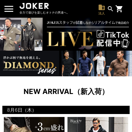
business
search
全力で遊びを楽しむオトナの男達へ。
法人
NEW ARRIVAL（新入荷）
8月6日（木）