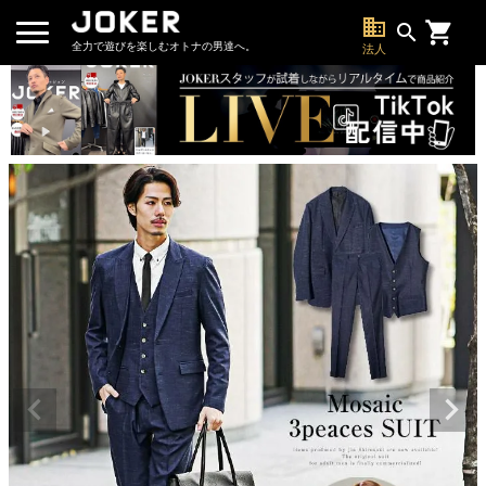
business
search
全力で遊びを楽しむオトナの男達へ。
法人