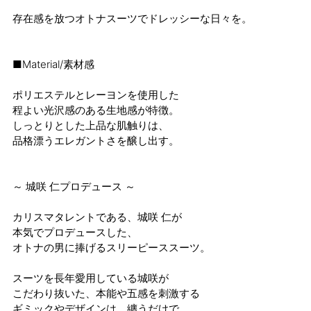
存在感を放つオトナスーツでドレッシーな日々を。
■Material/素材感
ポリエステルとレーヨンを使用した
程よい光沢感のある生地感が特徴。
しっとりとした上品な肌触りは、
品格漂うエレガントさを醸し出す。
～ 城咲 仁プロデュース ～
カリスマタレントである、城咲 仁が
本気でプロデュースした、
オトナの男に捧げるスリーピーススーツ。
スーツを長年愛用している城咲が
こだわり抜いた、本能や五感を刺激する
ギミックやデザインは、纏うだけで