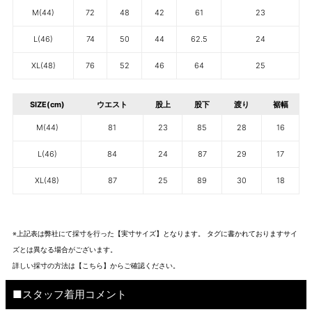
M(44)
72
48
42
61
23
L(46)
74
50
44
62.5
24
XL(48)
76
52
46
64
25
SIZE(cm)
ウエスト
股上
股下
渡り
裾幅
M(44)
81
23
85
28
16
L(46)
84
24
87
29
17
XL(48)
87
25
89
30
18
※上記表は弊社にて採寸を行った【実寸サイズ】となります。 タグに書かれておりますサイ
ズとは異なる場合がございます。
詳しい採寸の方法は
【こちら】から
ご確認ください。
■スタッフ着用コメント