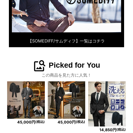
【SOMEDIFF/サムディフ】一覧はコチラ
image_search
Picked for You
この商品を見た方に人気！
(税込)
(税込)
45,000円
45,000円
(税込)
14,850円