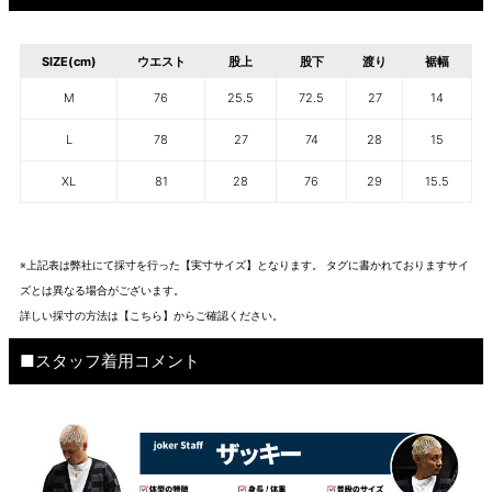
SIZE(cm)
ウエスト
股上
股下
渡り
裾幅
M
76
25.5
72.5
27
14
L
78
27
74
28
15
XL
81
28
76
29
15.5
※上記表は弊社にて採寸を行った【実寸サイズ】となります。 タグに書かれておりますサイ
ズとは異なる場合がございます。
詳しい採寸の方法は
【こちら】から
ご確認ください。
■スタッフ着用コメント