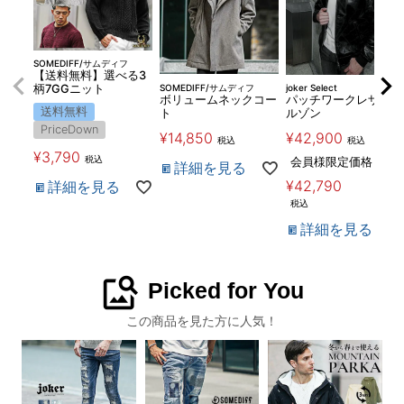
SOMEDIFF/サムディフ
【送料無料】選べる3
SOMEDIFF/サムディフ
joker Select
柄7GGニット
ボリュームネックコー
パッチワークレザーブ
送料無料
ト
ルゾン
PriceDown
¥
14,850
¥
42,900
税込
税込
¥
3,790
税込
会員様限定価格
詳細を見る
¥
42,790
詳細を見る
税込
詳細を見る
image_search
Picked for You
この商品を見た方に人気！