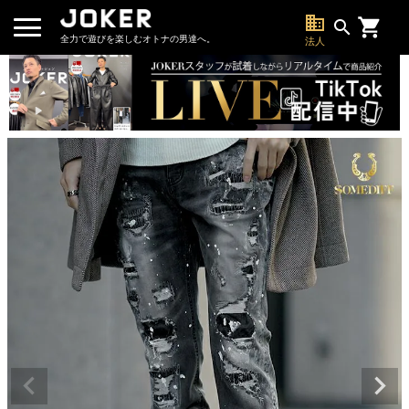
business
search
全力で遊びを楽しむオトナの男達へ。
法人