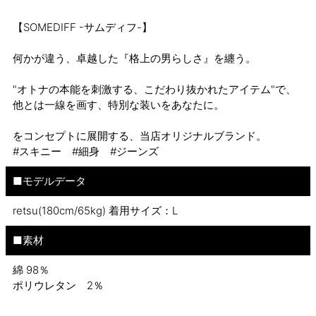
【SOMEDIFF -サムディフ-】
何かが違う、卓越した『格上の男らしさ』を纏う。
"オトナの本能を刺激する、こだわり抜かれたアイテム"で、
他とは一線を画す、特別な装いをあなたに。
をコンセプトに展開する、当店オリジナルブランド。
#スキニー #細身 #ジーンズ
■モデルデータ
retsu(180cm/65kg) 着用サイズ：L
■素材
綿 98％
ポリウレタン 2％