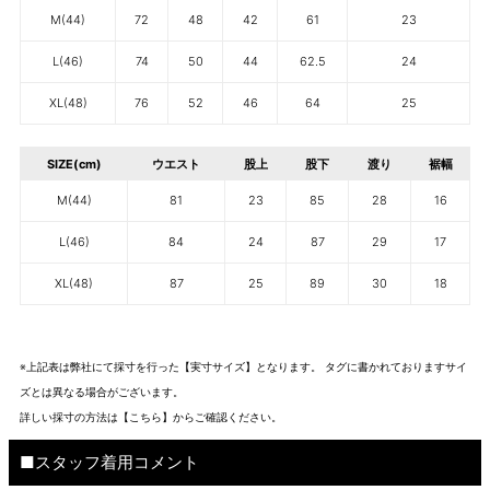
M(44)
72
48
42
61
23
L(46)
74
50
44
62.5
24
XL(48)
76
52
46
64
25
SIZE(cm)
ウエスト
股上
股下
渡り
裾幅
M(44)
81
23
85
28
16
L(46)
84
24
87
29
17
XL(48)
87
25
89
30
18
※上記表は弊社にて採寸を行った【実寸サイズ】となります。 タグに書かれておりますサイ
ズとは異なる場合がございます。
詳しい採寸の方法は
【こちら】から
ご確認ください。
■スタッフ着用コメント