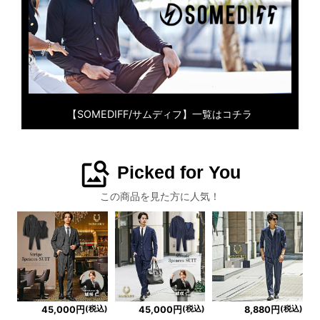
【SOMEDIFF/サムディフ】一覧はコチラ
image_search
Picked for You
この商品を見た方に人気！
(税込)
(税込)
(税込)
45,000円
45,000円
8,880円