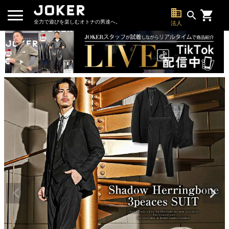
business
search
全力で遊びを楽しむオトナの男達へ。
法人