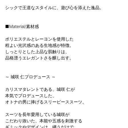
シックで王道なスタイルに、遊び心を添えた逸品。
■Material/素材感
ポリエステルとレーヨンを使用した
程よい光沢感のある生地感が特徴。
しっとりとした上品な肌触りは、
品格漂うエレガントさを醸し出す。
～ 城咲 仁プロデュース ～
カリスマタレントである、城咲 仁が
本気でプロデュースした、
オトナの男に捧げるスリーピーススーツ。
スーツを長年愛用している城咲が
こだわり抜いた、本能や五感を刺激する
ギミックやデザインは、纏うだけで