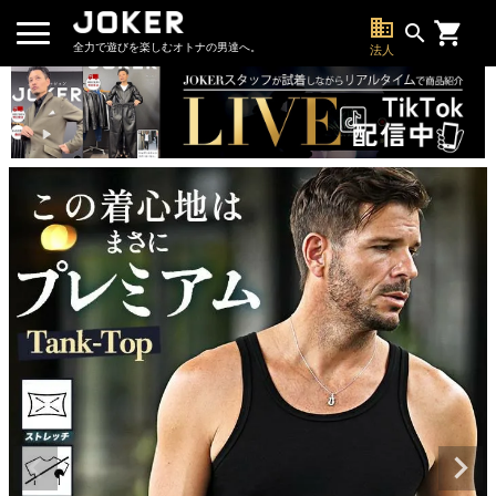
business
search
全力で遊びを楽しむオトナの男達へ。
法人