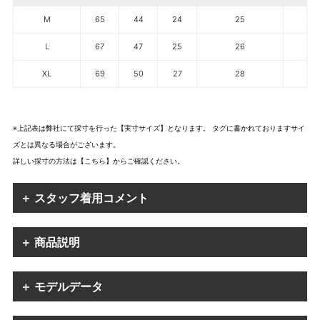
M
65
44
24
25
L
67
47
25
26
XL
69
50
27
28
※上記表は弊社にて採寸を行った【実寸サイズ】となります。 タグに書かれておりますサイ
ズとは異なる場合がございます。
詳しい採寸の方法は
【こちら】から
ご確認ください。
＋ スタッフ着用コメント
＋ 商品説明
＋ モデルデータ