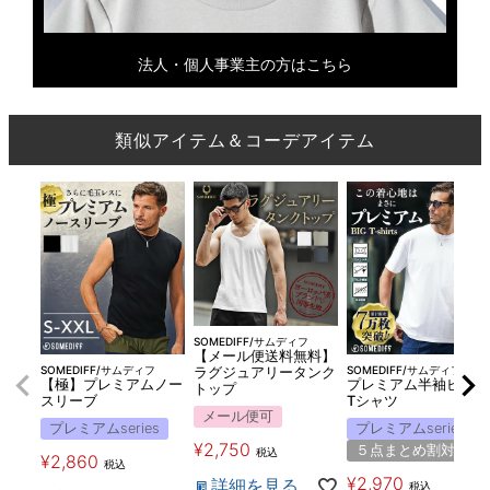
法人・個人事業主の方はこちら
類似アイテム＆コーデアイテム
SOMEDIFF/サムディフ
【メール便送料無料】
SOMEDIFF/サムディフ
SOMEDIFF/サムディフ
ラグジュアリータンク
【極】プレミアムノー
プレミアム半袖ビッグ
トップ
スリーブ
Tシャツ
メール便可
プレミアムseries
プレミアムseries
¥
2,750
５点まとめ割対象
税込
¥
2,860
税込
¥
2,970
詳細を見る
税込