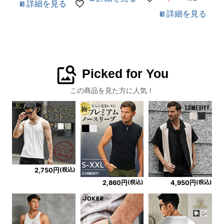
詳細を見る
詳細を見る
image_search
Picked for You
この商品を見た方に人気！
(税込)
2,750円
(税込)
(税込)
2,860円
4,950円