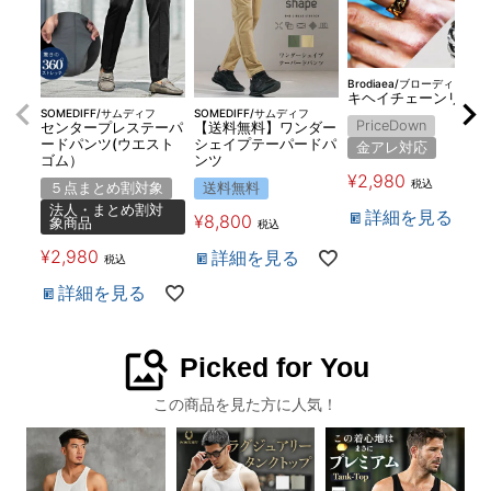
Brodiaea/ブローディア
キヘイチェーンリング
SOMEDIFF/サムディフ
SOMEDIFF/サムディフ
PriceDown
センタープレステーパ
【送料無料】ワンダー
ードパンツ(ウエスト
シェイプテーパードパ
金アレ対応
ゴム）
ンツ
¥
2,980
税込
５点まとめ割対象
送料無料
法人・まとめ割対
詳細を見る
¥
8,800
象商品
税込
¥
2,980
詳細を見る
税込
詳細を見る
image_search
Picked for You
この商品を見た方に人気！