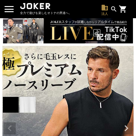
business
search
全力で遊びを楽しむオトナの男達へ。
法人