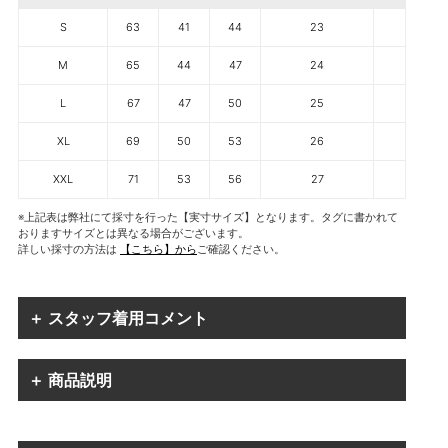
S
63
41
44
23
M
65
44
47
24
L
67
47
50
25
XL
69
50
53
26
XXL
71
53
56
27
※上記表は弊社にて採寸を行った【実寸サイズ】となります。タグに書かれて
おりますサイズとは異なる場合がございます。
詳しい採寸の方法は
【こちら】から
ご確認ください。
＋ スタッフ着用コメント
＋ 商品説明