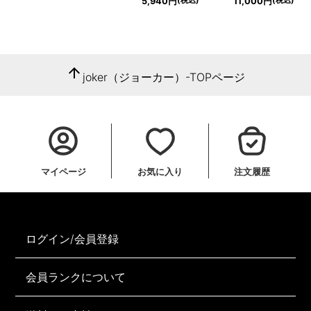
5,940円
11,000円
arrow_upward
joker（ジョーカー）-TOPページ
マイページ
お気に入り
注文履歴
ログイン/会員登録
会員ランクについて