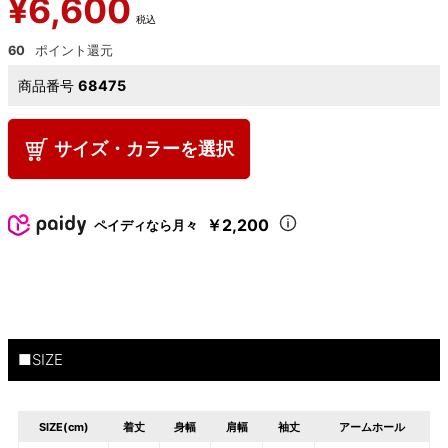
¥
6,600
税込
60
商品番号
68475
サイズ・カラーを選択
￥2,200
ペイディなら月々
■SIZE
SIZE(cm)
着丈
身幅
肩幅
袖丈
アームホール