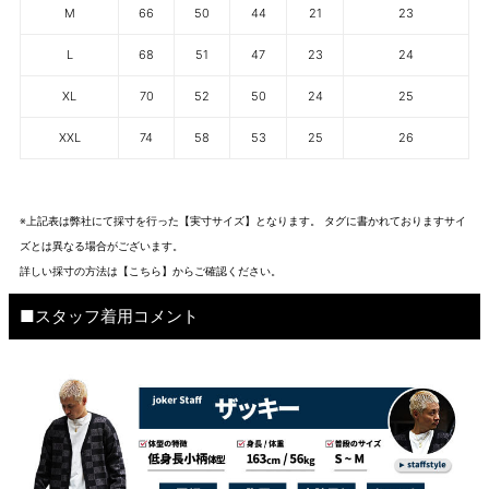
M
66
50
44
21
23
L
68
51
47
23
24
XL
70
52
50
24
25
XXL
74
58
53
25
26
※上記表は弊社にて採寸を行った【実寸サイズ】となります。 タグに書かれておりますサイ
ズとは異なる場合がございます。
詳しい採寸の方法は
【こちら】から
ご確認ください。
■スタッフ着用コメント