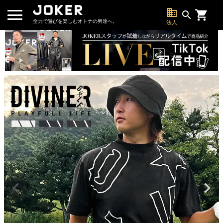
business
search
全力で遊びを楽しむオトナの男達へ。
法人