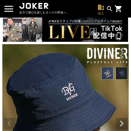
business
search
全力で遊びを楽しむオトナの男達へ。
法人