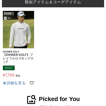
類似アイテム＆コーデアイテム
DIVINER GOLF
【DIVINER GOLF】プ
レイフルロゴモックロ
ンT
GOLF
¥
7,700
税込
詳細を見る
image_search
Picked for You