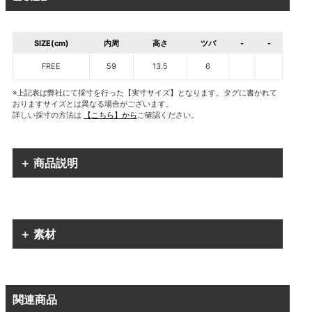
SIZE(cm)
内周
高さ
ツバ
-
-
FREE
59
13.5
6
※上記表は弊社にて採寸を行った【実寸サイズ】となります。タグに書かれて
おりますサイズとは異なる場合がございます。
詳しい採寸の方法は
【こちら】から
ご確認ください。
＋ 商品説明
＋ 素材
関連商品