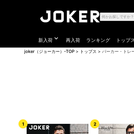
expand_more
新入荷
再入荷
ランキング
トップ
joker（ジョーカー）-TOP
トップス
パーカー・トレ