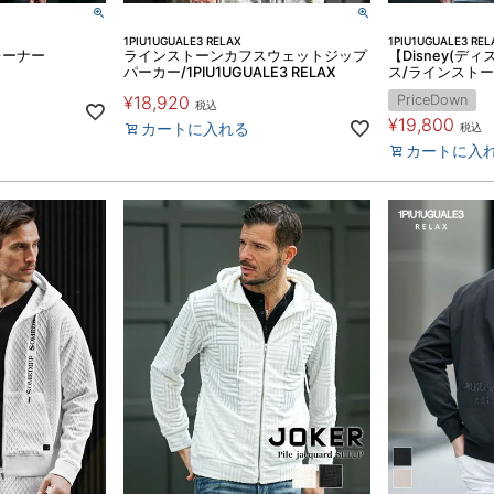
1PIU1UGUALE3 RELAX
1PIU1UGUALE3 REL
レーナー
ラインストーンカフスウェットジップ
【Disney(デ
パーカー/1PIU1UGUALE3 RELAX
ス/ラインスト
¥
18,920
PriceDown
税込
¥
19,800
カートに入れる
税込
カートに入