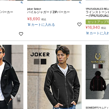
joker Select
1PIU1UGUALE3 REL
プパーカー
パイルジャガードZIPパーカー
ラインストーン
ー/1PIU1UGUAL
¥
8,690
税込
セットアップ
カートに入れる
¥
16,940
税込
カートに入
SOMEDIFF/サムデ