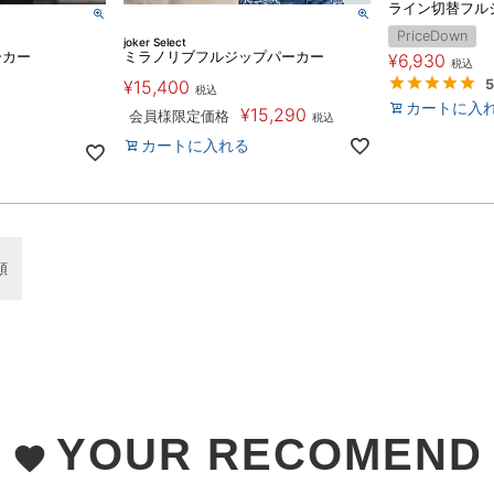
ライン切替フル
PriceDown
joker Select
ーカー
ミラノリブフルジップパーカー
¥
6,930
税込
5
¥
15,400
税込
カートに入
¥
15,290
会員様限定価格
税込
カートに入れる
順
YOUR RECOMEND
favorite