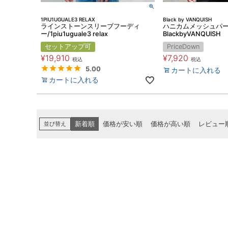
1PIU1UGUALE3 RELAX
Black by VANQUISH
ラインストーンスリーブフーディ
ハニカムメッシュパ
ー/1piu1uguale3 relax
BlackbyVANQUISH
セットアップ可
PriceDown
¥
19,910
¥
7,920
税込
税込
5.00
カートに入れる
カートに入れる
並び替え
新着順
価格が安い順
価格が高い順
レビュー