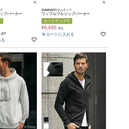
ィフ
SOMEDIFF/サムディフ
ジップパーカー
ワッフルフルジップパーカー
可
セットアップ可
¥
6,490
税込
.67
カートに入れる
れる