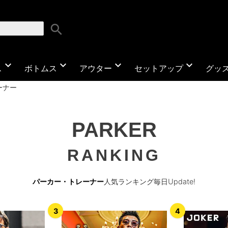
search
expand_more
expand_more
expand_more
expand_more
ス
ボトムス
アウター
セットアップ
グッ
ーナー
PARKER
RANKING
パーカー・トレーナー
人気ランキング毎日Update!