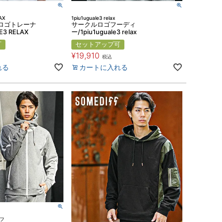
AX
1piu1uguale3 relax
ロゴトレーナ
サークルロゴフーディ
E3 RELAX
ー/1piu1uguale3 relax
可
セットアップ可
¥
19,910
税込
れる
カートに入れる
ィフ