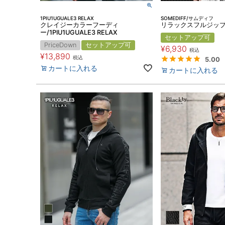
1PIU1UGUALE3 RELAX
SOMEDIFF/サムディフ
クレイジーカラーフーディ
リラックスフルジッ
ー/1PIU1UGUALE3 RELAX
セットアップ可
PriceDown
セットアップ可
¥
6,930
税込
¥
13,890
税込
5.00
カートに入れる
カートに入れる