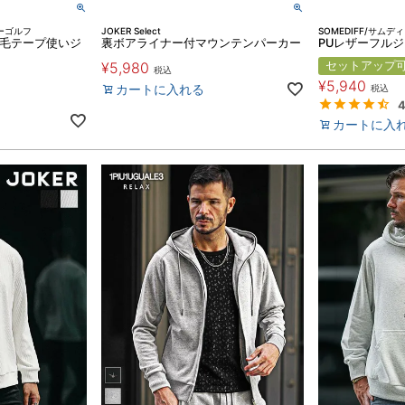
ナーゴルフ
JOKER Select
SOMEDIFF/サムデ
F】裏毛テープ使いジ
裏ボアライナー付マウンテンパーカー
PUレザーフル
¥
5,980
セットアップ
税込
¥
5,940
カートに入れる
税込
4
カートに入