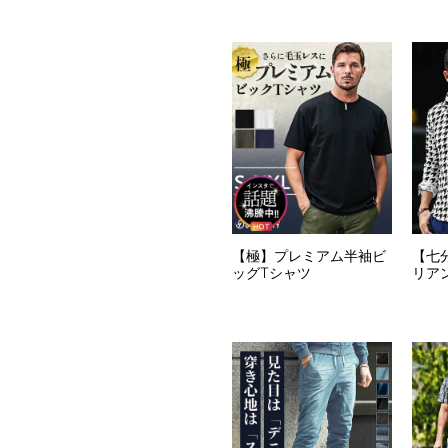
【極】プレミアム半袖ビ
【七
ッグTシャツ
リア