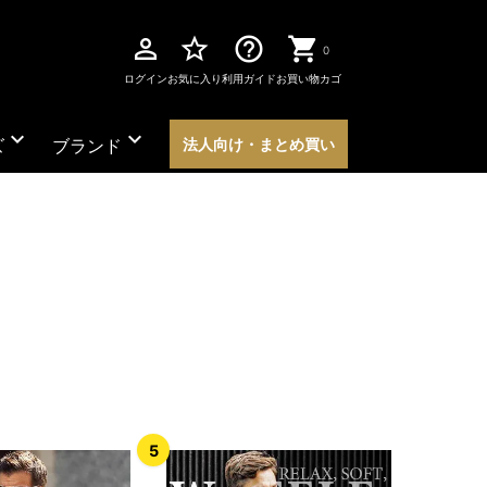
perm_identity
star_border
help_outline
0
ログイン
お気に入り
利用ガイド
お買い物カゴ
expand_more
expand_more
ズ
ブランド
法人向け・まとめ買い