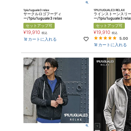
1piu1uguale3 relax
1PIU1UGUALE3 RELAX
サークルロゴフーディ
ラインストーンスリ
ー/1piu1uguale3 relax
ー/1piu1uguale3 rela
セットアップ可
セットアップ可
¥
19,910
¥
19,910
税込
税込
5.00
カートに入れる
カートに入れる