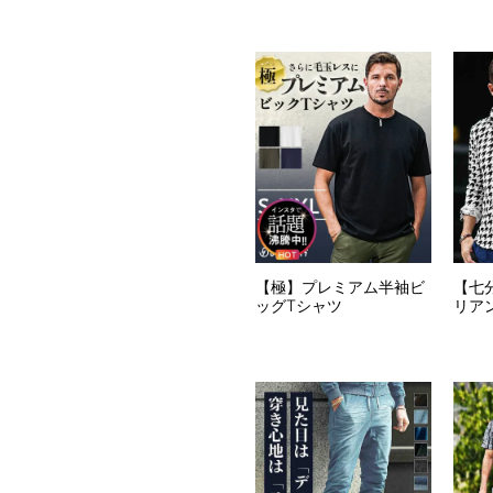
【極】プレミアム半袖ビ
【七
ッグTシャツ
リア