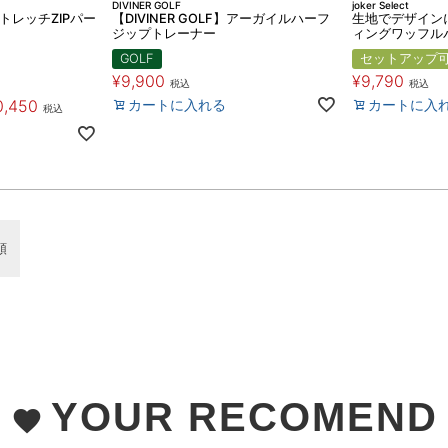
DIVINER GOLF
joker Select
】ストレッチZIPパー
【DIVINER GOLF】アーガイルハーフ
生地でデザイン
ジップトレーナー
ィングワッフル
GOLF
セットアップ
¥
9,900
¥
9,790
税込
税込
0,450
カートに入れる
カートに入
税込
順
YOUR RECOMEND
favorite