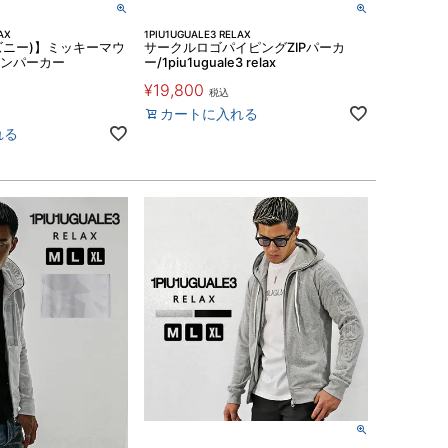
AX
1PIU1UGUALE3 RELAX
ィズニー)】ミッキーマウ
サークルロゴパイピングZIPパーカ
ーンパーカー
ー/1piu1uguale3 relax
¥
19,800
税込
カートに入れる
れる