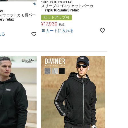
1PIU1UGUALE3 RELAX
スリーブロゴスウェットパーカ
ー/1piu1uguale3 relax
AX
スウェットカモ柄パー
セットアップ可
e3 relax
¥
17,930
税込
カートに入れる
れる