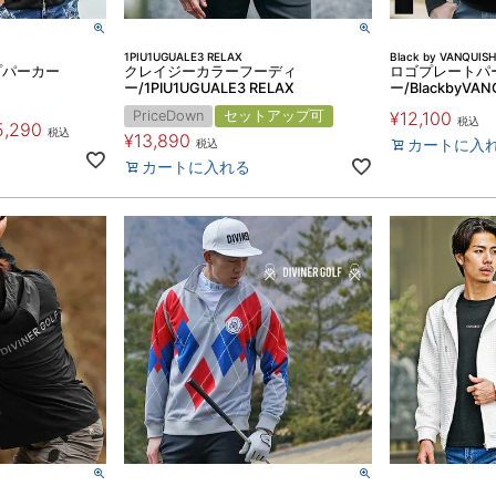
1PIU1UGUALE3 RELAX
Black by VANQUISH
プパーカー
クレイジーカラーフーディ
ロゴプレートパ
ー/1PIU1UGUALE3 RELAX
ー/BlackbyVAN
PriceDown
セットアップ可
¥
12,100
税込
5,290
税込
¥
13,890
カートに入
税込
カートに入れる