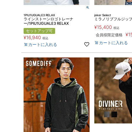
1PIU1UGUALE3 RELAX
joker Select
ラインストーンロゴトレーナ
ミラノリブフルジッ
ー/1PIU1UGUALE3 RELAX
¥
15,400
税込
セットアップ可
¥
1
会員様限定価格
¥
16,940
税込
カートに入れる
カートに入れる