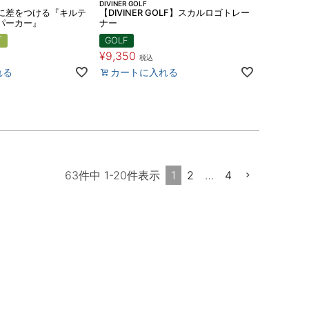
DIVINER GOLF
に差をつける『キルテ
【DIVINER GOLF】スカルロゴトレー
パーカー』
ナー
可
GOLF
¥
9,350
税込
れる
カートに入れる
1
2
…
4
63
件中
1
-
20
件表示