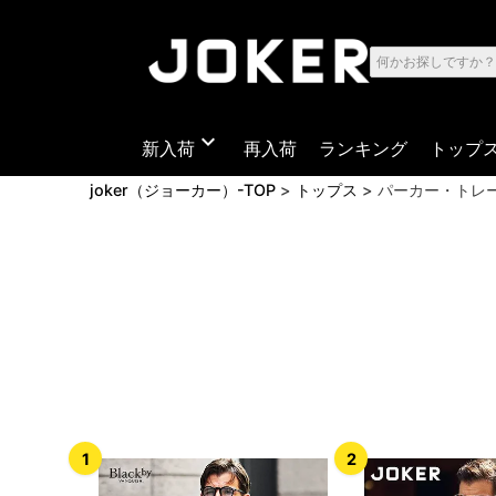
expand_more
新入荷
再入荷
ランキング
トップ
joker（ジョーカー）-TOP
トップス
パーカー・トレ