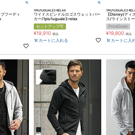
1PIU1UGUALE3 RELAX
1PIU1UGUALE3 REL
ーブフーディ
ワイドスピンドルロゴスウェットパー
【Disney(デ
x
カー/1piu1uguale3 relax
ス/ラインスト
セットアップ可
PriceDown
¥
19,910
¥
19,800
税込
税込
カートに入れる
カートに入