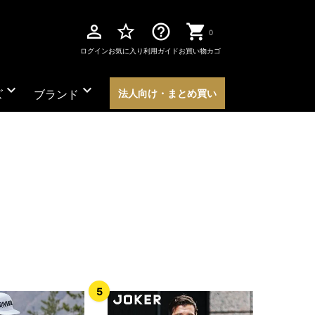
perm_identity
star_border
help_outline
0
ログイン
お気に入り
利用ガイド
お買い物カゴ
expand_more
expand_more
ズ
ブランド
法人向け・まとめ買い