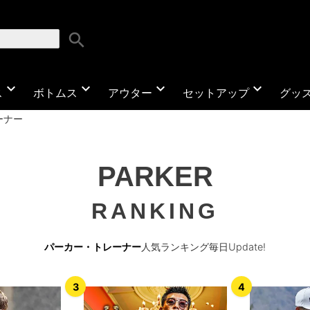
search
expand_more
expand_more
expand_more
expand_more
ス
ボトムス
アウター
セットアップ
グッ
ーナー
PARKER
RANKING
パーカー・トレーナー
人気ランキング毎日Update!