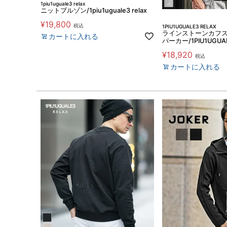
1piu1uguale3 relax
ニットブルゾン/1piu1uguale3 relax
¥
19,800
税込
1PIU1UGUALE3 RELAX
ラインストーンカフ
カートに入れる
パーカー/1PIU1UGUAL
¥
18,920
税込
カートに入れる