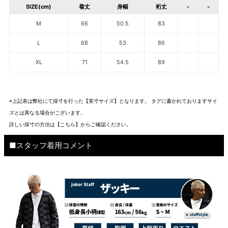
SIZE(cm)
着丈
身幅
裄丈
-
-
M
66
50.5
83
L
68
53
86
XL
71
54.5
89
※上記表は弊社にて採寸を行った【実寸サイズ】となります。 タグに書かれておりますサイ
ズとは異なる場合がございます。
詳しい採寸の方法は
【こちら】から
ご確認ください。
■スタッフ着用コメント