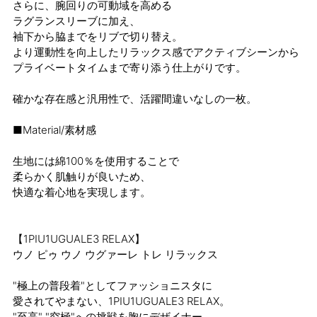
さらに、腕回りの可動域を高める
ラグランスリーブに加え、
袖下から脇までをリブで切り替え。
より運動性を向上したリラックス感でアクティブシーンから
プライベートタイムまで寄り添う仕上がりです。
確かな存在感と汎用性で、活躍間違いなしの一枚。
■Material/素材感
生地には綿100％を使用することで
柔らかく肌触りが良いため、
快適な着心地を実現します。
【1PIU1UGUALE3 RELAX】
ウノ ピゥ ウノ ウグァーレ トレ リラックス
"極上の普段着"としてファッショニスタに
愛されてやまない、1PIU1UGUALE3 RELAX。
"至高" "究極"への挑戦を胸にデザイナー