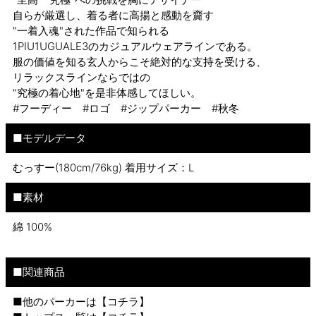
自らが厳選し、着る者に高揚と感動を齎す
"一着入魂"された作品で知られる
1PIU1UGUALE3のカジュアルウェアラインである。
服の価値を知る玄人からこそ絶対的な支持を受ける、
リラックスラインならではの
"究極の着心地"を是非体感してほしい。
#フーディー #ロゴ #ジップパーカー #秋冬
■モデルデータ
むっすー(180cm/76kg) 着用サイズ：L
■素材
綿 100%
■関連商品
■他のパーカーは【
コチラ
】