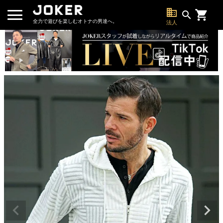
business
search
全力で遊びを楽しむオトナの男達へ。
法人