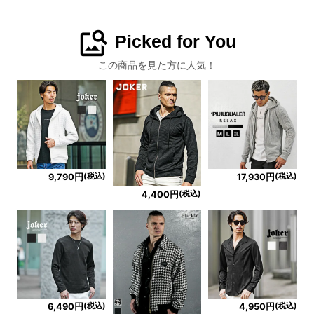
image_search
Picked for You
この商品を見た方に人気！
(税込)
(税込)
9,790円
17,930円
(税込)
4,400円
(税込)
(税込)
6,490円
4,950円