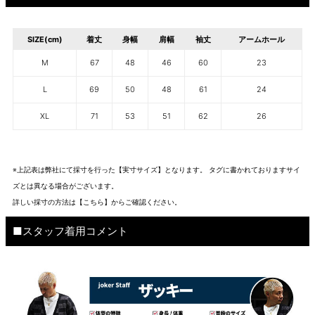
SIZE(cm)
着丈
身幅
肩幅
袖丈
アームホール
M
67
48
46
60
23
L
69
50
48
61
24
XL
71
53
51
62
26
※上記表は弊社にて採寸を行った【実寸サイズ】となります。 タグに書かれておりますサイ
ズとは異なる場合がございます。
詳しい採寸の方法は
【こちら】から
ご確認ください。
■スタッフ着用コメント