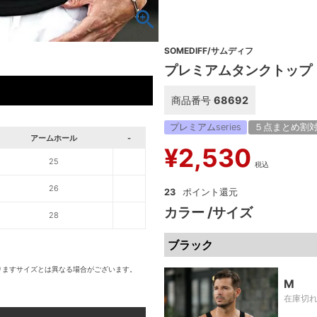
SOMEDIFF/サムディフ
プレミアムタンクトップ
商品番号
68692
プレミアムseries
５点まとめ割
アームホール
-
¥
2,530
25
税込
26
23
カラー
サイズ
28
ブラック
りますサイズとは異なる場合がございます。
M
在庫切