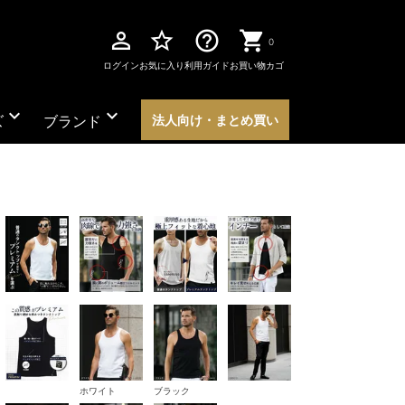
perm_identity
star_border
help_outline
0
ログイン
お気に入り
利用ガイド
お買い物カゴ
expand_more
expand_more
ズ
ブランド
法人向け・まとめ買い
ホワイト
ブラック