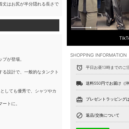
着丈はお尻が半分隠れる長さで
Ti
SHOPPING INFORMATION
ップが登場。
alarm
平日お昼13時までのご
する設計で、一般的なタンクト
local_shipping
送料550円でお届け（
ーとしても優秀で、シャツやカ
。
card_giftcard
プレゼントラッピング
マートに。
block
返品/交換について