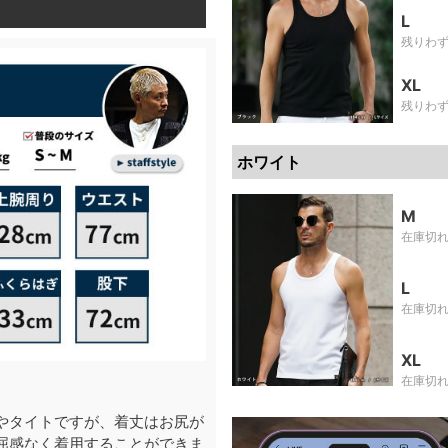
L
残りわ
XL
残りわ
ホワイト
M
在庫切
L
在庫切
XL
在庫切
やタイトですが、着丈はお尻が
屈感なく着用することができま