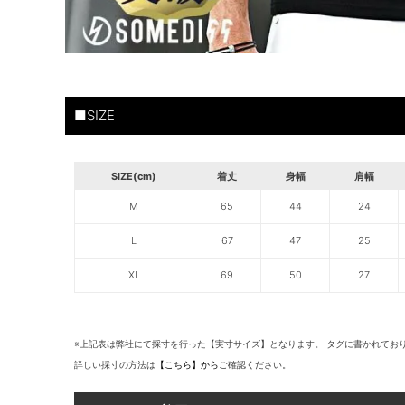
■SIZE
SIZE(cm)
着丈
身幅
肩幅
M
65
44
24
L
67
47
25
XL
69
50
27
※上記表は弊社にて採寸を行った【実寸サイズ】となります。 タグに書かれてお
詳しい採寸の方法は
【こちら】から
ご確認ください。