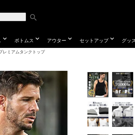
search
expand_more
expand_more
expand_more
expand_more
ス
ボトムス
アウター
セットアップ
グッ
プレミアムタンクトップ