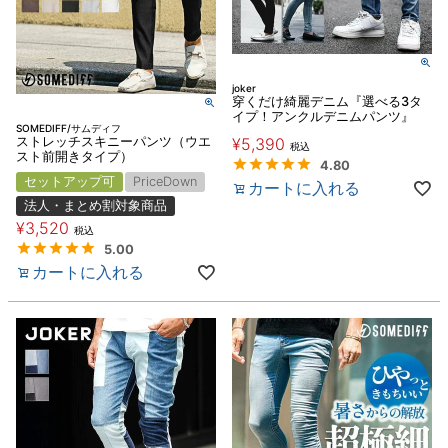
joker
穿くだけ綺麗デニム『選べる3タ
イプ！アンクルデニムパンツ』
SOMEDIFF/サムディフ
ストレッチスキニーパンツ（ウエ
¥
5,390
税込
スト前開きタイプ）
4.80
セットアップ可
PriceDown
カートに入れる
法人・まとめ割対象商品
¥
3,520
税込
5.00
カートに入れる