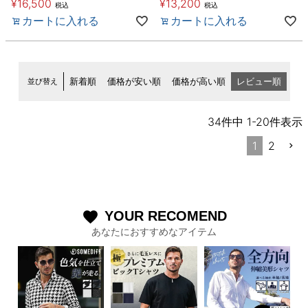
¥
16,500
¥
13,200
税込
税込
カートに入れる
カートに入れる
並び替え
新着順
価格が安い順
価格が高い順
レビュー順
34
件中
1
-
20
件表示
1
2
YOUR RECOMEND
favorite
あなたにおすすめなアイテム