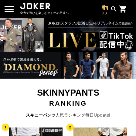
business
search
全力で遊びを楽しむオトナの男達へ。
法人
SKINNYPANTS
RANKING
スキニーパンツ
人気ランキング毎日Update!