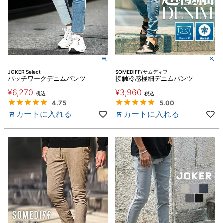
JOKER Select
SOMEDIFF/サムディフ
パッチワークデニムパンツ
接触冷感極細デニムパンツ
¥
6,270
¥
3,960
税込
税込
4.75
5.00
カートに入れる
カートに入れる