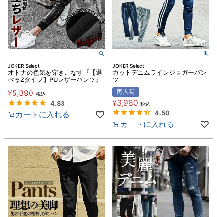
JOKER Select
JOKER Select
オトナの色気を穿きこなす『【選
カットデニムラインジョガーパン
べる2タイプ】PUレザーパンツ』
ツ
¥
5,390
再入荷
税込
¥
3,980
4.83
税込
カートに入れる
4.50
カートに入れる