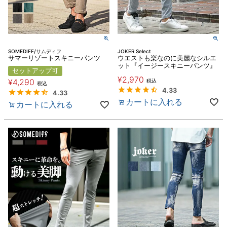
SOMEDIFF/サムディフ
JOKER Select
サマーリゾートスキニーパンツ
ウエストも楽なのに美麗なシルエ
ット『イージースキニーパンツ』
セットアップ可
¥
2,970
¥
4,290
税込
税込
4.33
4.33
カートに入れる
カートに入れる