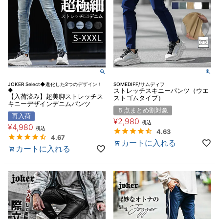
JOKER Select◆進化した2つのデザイン！
SOMEDIFF/サムディフ
◆
ストレッチスキニーパンツ（ウエ
【入荷済み】超美脚ストレッチス
ストゴムタイプ）
キニーデザインデニムパンツ
５点まとめ割対象
再入荷
¥
2,980
税込
¥
4,980
税込
4.63
4.67
カートに入れる
カートに入れる