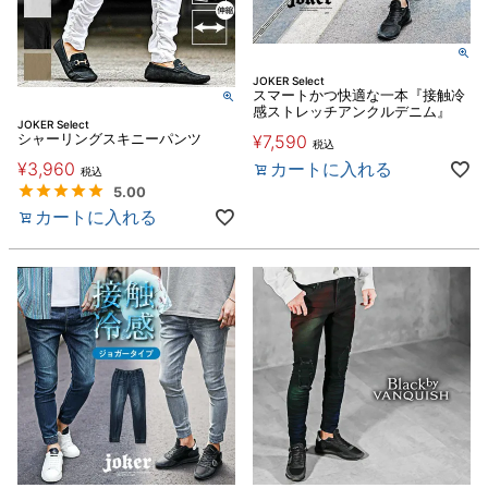
JOKER Select
スマートかつ快適な一本『接触冷
感ストレッチアンクルデニム』
JOKER Select
シャーリングスキニーパンツ
¥
7,590
税込
¥
3,960
カートに入れる
税込
5.00
カートに入れる