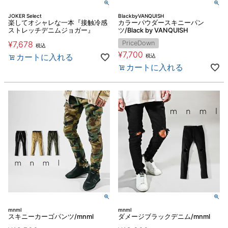
JOKER Select
BlackbyVANQUISH
楽してオシャレな一本『接触冷感
カラーパウダースキニーパン
ストレッチデニムジョガー』
ツ/Black by VANQUISH
¥
7,678
PriceDown
税込
¥
7,700
カートに入れる
税込
カートに入れる
mnml
mnml
スキニーカーゴパンツ/mnml
ダメージブラックデニム/mnml