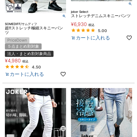
joker Select
ストレッチデニムスキニーパンツ
¥
6,930
SOMEDIFF/サムディフ
税込
超!!ストレッチ極細スキニーパン
5.00
ツ
カートに入れる
PriceDown
５点まとめ割対象
法人・まとめ割対象商品
¥
4,980
税込
4.50
カートに入れる