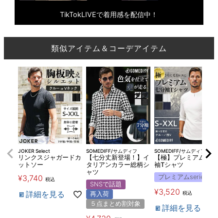
TikTokLIVEで着用感を配信中！
類似アイテム＆コーデアイテム
JOKER Select
SOMEDIFF/サムディフ
SOMEDIFF/サムディフ
リンクスジャガードカ
【七分丈新登場！】イ
【極】プレミアム7分
ットソー
タリアンカラー総柄シ
袖Tシャツ
ャツ
¥
3,740
プレミアムseries
税込
SNSで話題
¥
3,520
詳細を見る
税込
再入荷
５点まとめ割対象
詳細を見る