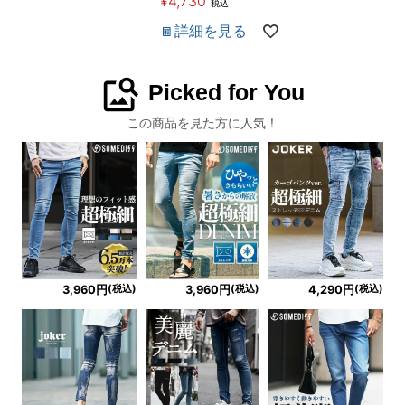
¥
4,730
税込
詳細を見る
image_search
Picked for You
この商品を見た方に人気！
(税込)
(税込)
(税込)
3,960円
3,960円
4,290円