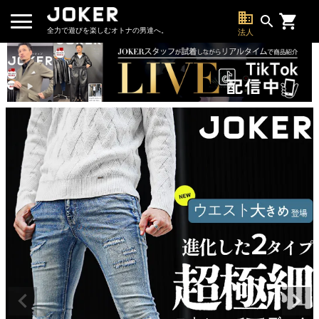
business
search
全力で遊びを楽しむオトナの男達へ。
法人