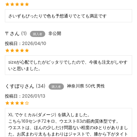
さいずもぴったりで色も予想通りでとても満足です
〒
1
非公開
購入者
投稿日
2026/04/10
sizeが心配でしたがピッタリでしたので、今後も注文がしやす
いと思いました。
くすぼり
34
神奈川県
50代
男性
購入者
投稿日
2026/01/13
XL でケミカル(ダメージ) を購入しました。

こちら169センチ72キロ、ウエスト83の筋肉質体型です。

ウエストは、ほんの少しだけ問題ない程度のゆとりがありまし
た。お尻まわり太ももまわりはジャストで、膝から下がタイト