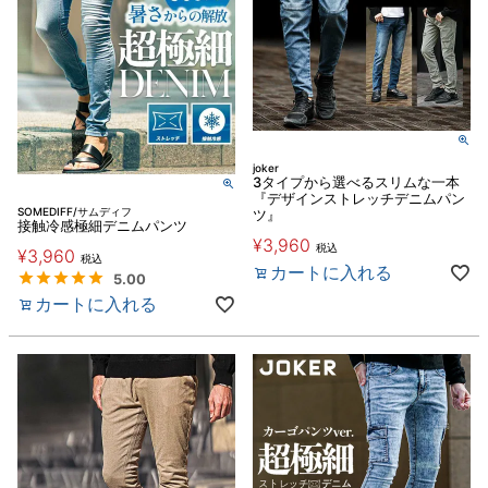
joker
3タイプから選べるスリムな一本
『デザインストレッチデニムパン
SOMEDIFF/サムディフ
ツ』
接触冷感極細デニムパンツ
¥
3,960
税込
¥
3,960
税込
カートに入れる
5.00
カートに入れる