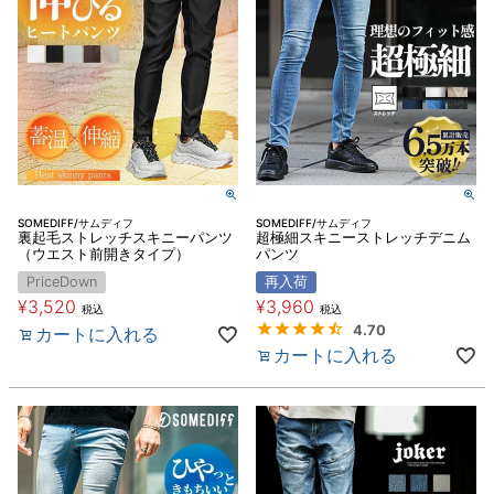
SOMEDIFF/サムディフ
SOMEDIFF/サムディフ
裏起毛ストレッチスキニーパンツ
超極細スキニーストレッチデニム
（ウエスト前開きタイプ）
パンツ
PriceDown
再入荷
¥
3,520
¥
3,960
税込
税込
4.70
カートに入れる
カートに入れる