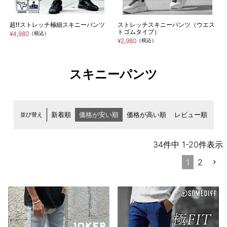
超!!ストレッチ極細スキニーパンツ
ストレッチスキニーパンツ（ウエス
トゴムタイプ）
¥4,980
（税込）
¥2,980
（税込）
スキニーパンツ
並び替え
新着順
価格が安い順
価格が高い順
レビュー順
34
件中
1
-
20
件表示
1
2