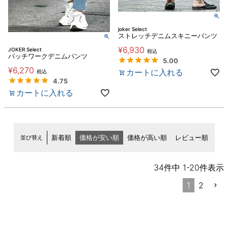
joker Select
ストレッチデニムスキニーパンツ
¥
6,930
JOKER Select
税込
パッチワークデニムパンツ
5.00
¥
6,270
カートに入れる
税込
4.75
カートに入れる
並び替え
新着順
価格が安い順
価格が高い順
レビュー順
34
件中
1
-
20
件表示
1
2