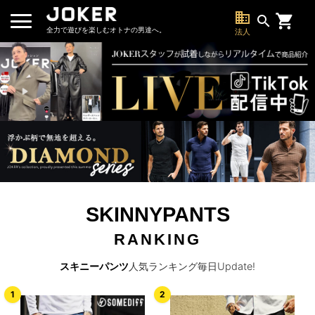
business
search
全力で遊びを楽しむオトナの男達へ。
法人
SKINNYPANTS
RANKING
スキニーパンツ
人気ランキング毎日Update!