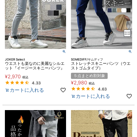
JOKER Select
SOMEDIFF/サムディフ
ウエストも楽なのに美麗なシルエ
ストレッチスキニーパンツ（ウエ
ット『イージースキニーパンツ』
ストゴムタイプ）
¥
2,970
５点まとめ割対象
税込
¥
2,980
4.33
税込
カートに入れる
4.63
カートに入れる