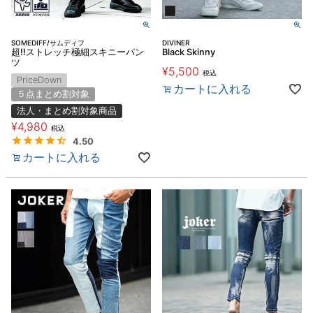
SOMEDIFF/サムディフ
DIVINER
超!!ストレッチ極細スキニーパン
Black Skinny
ツ
¥
5,500
税込
PriceDown
カートに入れる
５点まとめ割対象
法人・まとめ割対象商品
¥
4,980
税込
4.50
カートに入れる