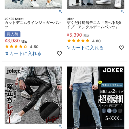
JOKER Select
joker
カットデニムラインジョガーパン
穿くだけ綺麗デニム『選べる3タ
ツ
イプ！アンクルデニムパンツ』
再入荷
¥
5,390
税込
¥
3,980
4.80
税込
4.50
カートに入れる
カートに入れる