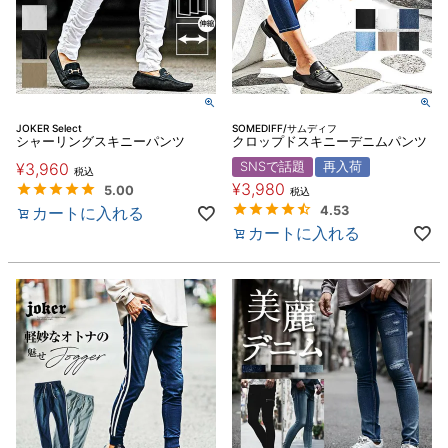
JOKER Select
SOMEDIFF/サムディフ
シャーリングスキニーパンツ
クロップドスキニーデニムパンツ
¥
3,960
SNSで話題
再入荷
税込
¥
3,980
5.00
税込
カートに入れる
4.53
カートに入れる