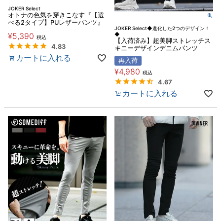
JOKER Select
オトナの色気を穿きこなす『【選
べる2タイプ】PUレザーパンツ』
JOKER Select◆進化した2つのデザイン！
¥
5,390
◆
税込
【入荷済み】超美脚ストレッチス
4.83
キニーデザインデニムパンツ
カートに入れる
再入荷
¥
4,980
税込
4.67
カートに入れる