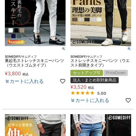
SOMEDIFF/サムディフ
SOMEDIFF/サムディフ
裏起毛ストレッチスキニーパンツ
ストレッチスキニーパンツ（ウエ
（ウエストゴムタイプ）
スト前開きタイプ）
¥
3,800
セットアップ可
PriceDown
税込
法人・まとめ割対象商品
カートに入れる
¥
3,520
税込
5.00
カートに入れる