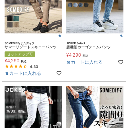
SOMEDIFF/サムディフ
JOKER Select
サマーリゾートスキニーパンツ
超極細カーゴデニムパンツ
セットアップ可
¥
4,290
税込
¥
4,290
カートに入れる
税込
4.33
カートに入れる