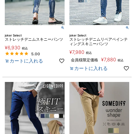
joker Select
joker Select
ストレッチデニムスキニーパンツ
ストレッチデニムリペアペインテ
ィングスキニーパンツ
¥
6,930
税込
¥
7,980
税込
5.00
¥
7,880
カートに入れる
会員様限定価格
税込
カートに入れる