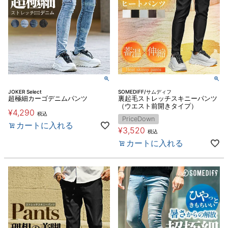
JOKER Select
SOMEDIFF/サムディフ
超極細カーゴデニムパンツ
裏起毛ストレッチスキニーパンツ
（ウエスト前開きタイプ）
¥
4,290
税込
PriceDown
カートに入れる
¥
3,520
税込
カートに入れる