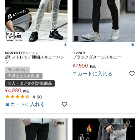
SOMEDIFF/サムディフ
DIVINER
超!!ストレッチ極細スキニーパン
ブラックダメージスキニー
ツ
¥
7,590
税込
PriceDown
カートに入れる
５点まとめ割対象
法人・まとめ割対象商品
¥
4,980
税込
4.50
カートに入れる