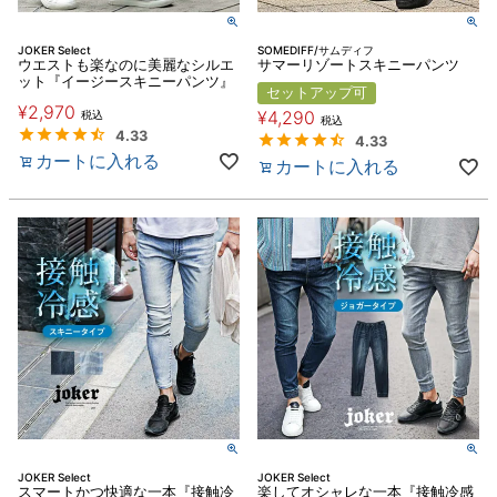
JOKER Select
SOMEDIFF/サムディフ
ウエストも楽なのに美麗なシルエ
サマーリゾートスキニーパンツ
ット『イージースキニーパンツ』
セットアップ可
¥
2,970
¥
4,290
税込
税込
4.33
4.33
カートに入れる
カートに入れる
JOKER Select
JOKER Select
スマートかつ快適な一本『接触冷
楽してオシャレな一本『接触冷感