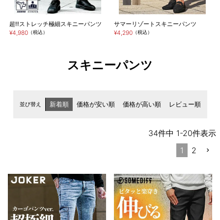
超!!ストレッチ極細スキニーパンツ
サマーリゾートスキニーパンツ
¥4,980
（税込）
¥4,290
（税込）
スキニーパンツ
並び替え
新着順
価格が安い順
価格が高い順
レビュー順
34
件中
1
-
20
件表示
1
2