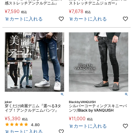
感ストレッチアンクルデニム』
ストレッチデニムジョガー』
¥
7,590
¥
7,678
税込
税込
カートに入れる
カートに入れる
joker
BlackbyVANQUISH
穿くだけ綺麗デニム『選べる3タ
シルバーコーティングスキニーパ
イプ！アンクルデニムパンツ』
ンツ/Black by VANQUISH
¥
5,390
¥
11,000
税込
税込
4.80
カートに入れる
カートに入れる