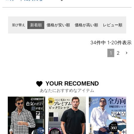
並び替え
新着順
価格が安い順
価格が高い順
レビュー順
34
件中
1
-
20
件表示
1
2
YOUR RECOMEND
favorite
あなたにおすすめなアイテム