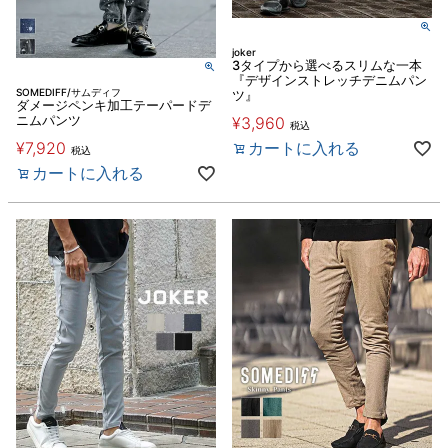
joker
3タイプから選べるスリムな一本
『デザインストレッチデニムパン
SOMEDIFF/サムディフ
ツ』
ダメージペンキ加工テーパードデ
ニムパンツ
¥
3,960
税込
¥
7,920
カートに入れる
税込
カートに入れる