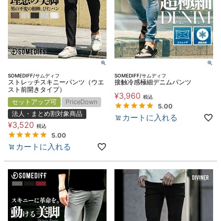
SOMEDIFF/サムディフ
SOMEDIFF/サムディフ
ストレッチスキニーパンツ（ウエ
接触冷感極細デニムパンツ
スト前開きタイプ）
¥
3,960
税込
セットアップ可
PriceDown
5.00
法人・まとめ割対象商品
カートに入れる
¥
3,520
税込
5.00
カートに入れる