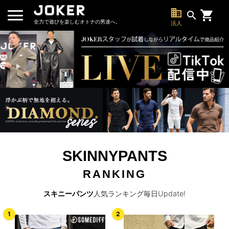
business
search
全力で遊びを楽しむオトナの男達へ。
法人
SKINNYPANTS
RANKING
スキニーパンツ
人気ランキング毎日Update!