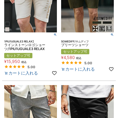
1PIU1UGUALE3 RELAX】
SOMEDIFF/サムディフ
ラインストーンロゴショー
プリーツショーツ
ツ/1PIU1UGUALE3 RELAX
セットアップ可
セットアップ可
¥
4,580
税込
¥
15,950
税込
5.00
5.00
カートに入れる
カートに入れる