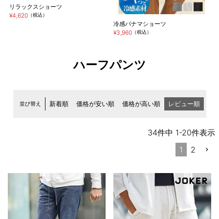
リラックスショーツ
¥4,620
（税込）
冷感パナマショーツ
¥3,960
（税込）
ハーフパンツ
並び替え
新着順
価格が安い順
価格が高い順
レビュー順
34
件中
1
-
20
件表示
1
2