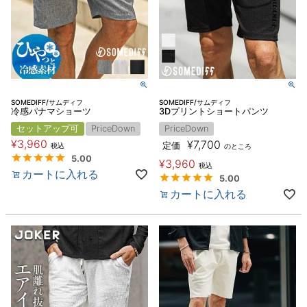
SOMEDIFF/サムディフ
SOMEDIFF/サムディフ
冷感パナマショーツ
3Dプリントショートパンツ
セットアップ可
PriceDown
PriceDown
¥
3,960
¥
7,700
定価
税込
のところ
5.00
¥
3,960
税込
カートに入れる
5.00
カートに入れる