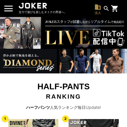
business
search
全力で遊びを楽しむオトナの男達へ。
法人
HALF-PANTS
RANKING
ハーフパンツ
人気ランキング毎日Update!