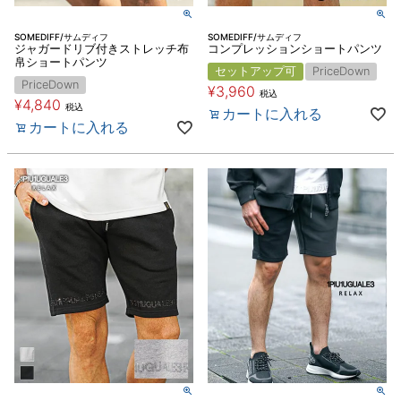
SOMEDIFF/サムディフ
SOMEDIFF/サムディフ
ジャガードリブ付きストレッチ布
コンプレッションショートパンツ
帛ショートパンツ
セットアップ可
PriceDown
PriceDown
¥
3,960
税込
¥
4,840
税込
カートに入れる
カートに入れる