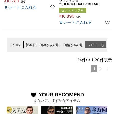
¥
10,780
ワッフルショー
税込
ツ/1PIU1UGUALE3 RELAX
カートに入れる
セットアップ可
¥
10,890
税込
カートに入れる
並び替え
新着順
価格が安い順
価格が高い順
レビュー順
34
件中
1
-
20
件表示
1
2
YOUR RECOMEND
favorite
あなたにおすすめなアイテム