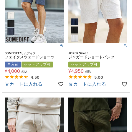
SOMEDIFF/サムディフ
JOKER Select
フェイクスウェードショーツ
ジャガードショートパンツ
再入荷
セットアップ可
セットアップ可
¥
4,000
¥
4,950
税込
税込
4.50
5.00
カートに入れる
カートに入れる