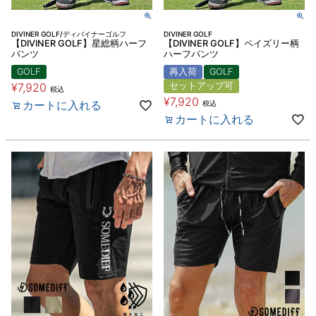
DIVINER GOLF/ディバイナーゴルフ
DIVINER GOLF
【DIVINER GOLF】星総柄ハーフ
【DIVINER GOLF】ペイズリー柄
パンツ
ハーフパンツ
GOLF
再入荷
GOLF
¥
7,920
セットアップ可
税込
¥
7,920
カートに入れる
税込
カートに入れる