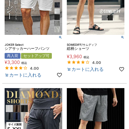
JOKER Select
SOMEDIFF/サムディフ
シアサッカーハーフパンツ
総柄ショーツ
再入荷
セットアップ可
¥
3,960
税込
¥
3,300
4.00
税込
4.00
カートに入れる
カートに入れる