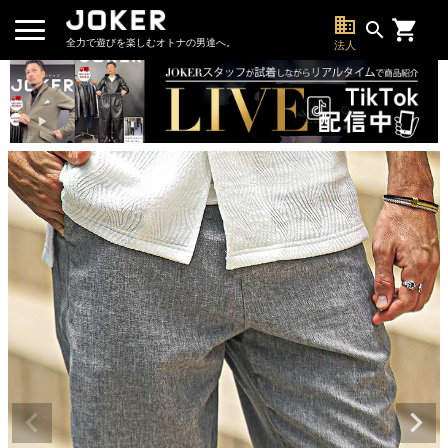
business
search
全力で遊びを楽しむオトナの男達へ。
法人