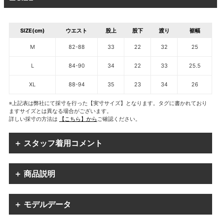
SIZE(cm)
ウエスト
股上
股下
渡り
裾幅
M
82-88
33
22
32
25
L
84-90
34
22
33
25.5
XL
88-94
35
23
34
26
※上記表は弊社にて採寸を行った【実寸サイズ】となります。タグに書かれており
ますサイズとは異なる場合がございます。
詳しい採寸の方法は
【こちら】から
ご確認ください。
＋ スタッフ着用コメント
＋ 商品説明
＋ モデルデータ