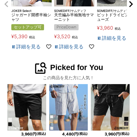
JOKER Select
SOMEDIFF/サムディフ
SOMEDIFF/サムディフ
ジャガード開襟半袖シ
天竺編み半袖無地サマ
ビットドライビングシ
ャツ
ーニット
ューズ
セットアップ可
PriceDown
¥
3,960
税込
¥
5,390
¥
3,520
詳細を見る
税込
税込
詳細を見る
詳細を見る
image_search
Picked for You
この商品を見た方に人気！
(税込)
(税込)
(税込)
3,960円
4,480円
3,960円