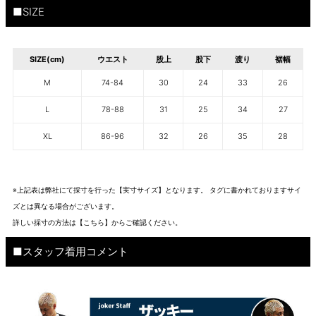
■SIZE
SIZE(cm)
ウエスト
股上
股下
渡り
裾幅
M
74-84
30
24
33
26
L
78-88
31
25
34
27
XL
86-96
32
26
35
28
※上記表は弊社にて採寸を行った【実寸サイズ】となります。 タグに書かれておりますサイ
ズとは異なる場合がございます。
詳しい採寸の方法は
【こちら】から
ご確認ください。
■スタッフ着用コメント