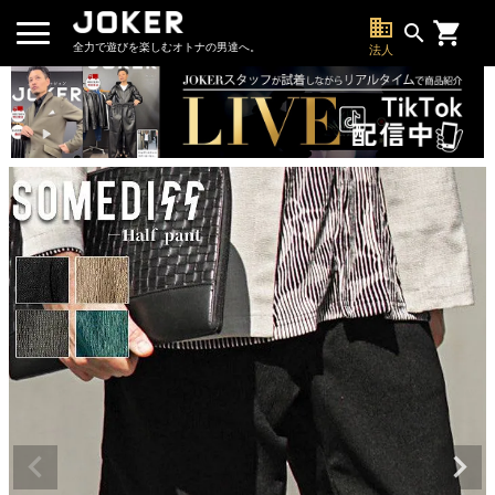
business
search
全力で遊びを楽しむオトナの男達へ。
法人