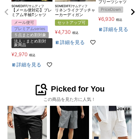
プリーツシャツ
SOMEDIFF/サムディフ
SOMEDIFF/サムディフ
PriceDown
【メール便対応】プレ
リネンライクブッチャ
ミアム半袖Tシャツ
ーカーディガン
¥
6,930
税込
メール便可
セットアップ可
詳細を見る
プレミアムseries
¥
4,730
税込
５点まとめ割対象
法人・まとめ割対
詳細を見る
象商品
¥
2,970
税込
詳細を見る
image_search
Picked for You
この商品を見た方に人気！