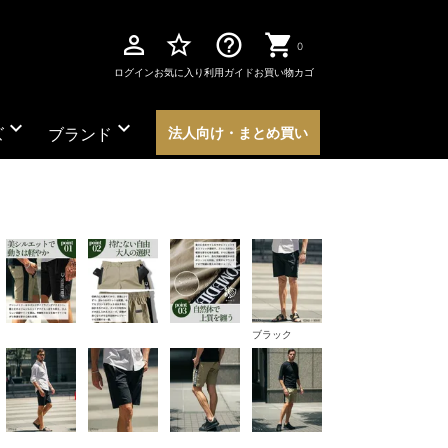
perm_identity
star_border
help_outline
0
ログイン
お気に入り
利用ガイド
お買い物カゴ
expand_more
expand_more
ズ
ブランド
法人向け・まとめ買い
ブラック