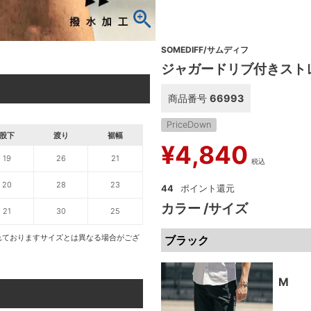
SOMEDIFF/サムディフ
ジャガードリブ付きスト
商品番号
66993
PriceDown
股下
渡り
裾幅
¥
4,840
19
26
21
税込
20
28
23
44
カラー
サイズ
21
30
25
れておりますサイズとは異なる場合がござ
ブラック
M