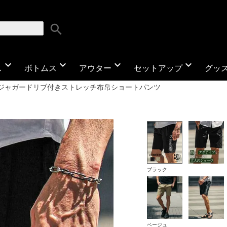
search
expand_more
expand_more
expand_more
expand_more
ス
ボトムス
アウター
セットアップ
グッ
ジャガードリブ付きストレッチ布帛ショートパンツ
ブラック
ベージュ