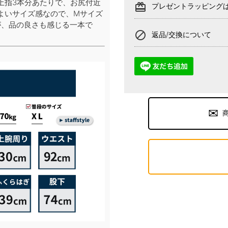
上指3本分あたりで、お尻付近
card_giftcard
プレゼントラッピング
よいサイズ感なので、Mサイズ
が、品の良さも感じる一本で
block
返品/交換について