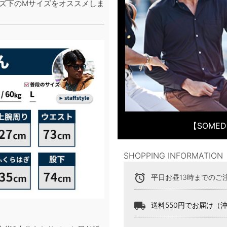
イズ下のMサイズをオススメしま
【SOME
SHOPPING INFORMATION
alarm
平日お昼13時までのご
local_shipping
送料550円でお届け（