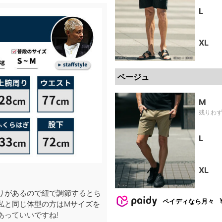
L
XL
ベージュ
M
残りわ
L
XL
りがあるので紐で調節するとち
ペイディなら月々
私と同じ体型の方はMサイズを
あっていいですね!