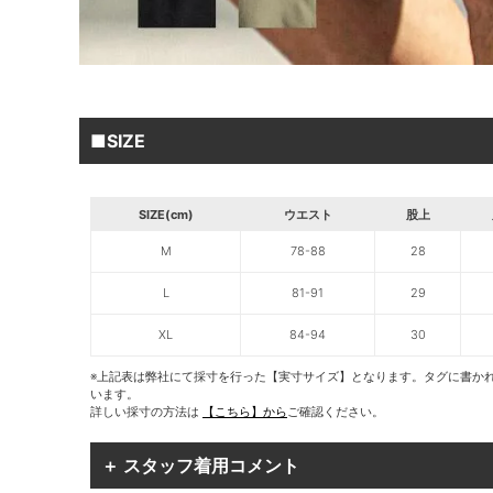
■SIZE
SIZE(cm)
ウエスト
股上
M
78-88
28
L
81-91
29
XL
84-94
30
※上記表は弊社にて採寸を行った【実寸サイズ】となります。タグに書か
います。
詳しい採寸の方法は
【こちら】から
ご確認ください。
＋ スタッフ着用コメント