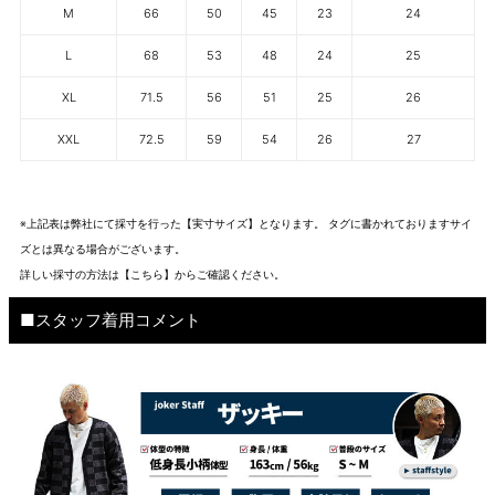
M
66
50
45
23
24
L
68
53
48
24
25
XL
71.5
56
51
25
26
XXL
72.5
59
54
26
27
※上記表は弊社にて採寸を行った【実寸サイズ】となります。 タグに書かれておりますサイ
ズとは異なる場合がございます。
詳しい採寸の方法は
【こちら】から
ご確認ください。
■スタッフ着用コメント