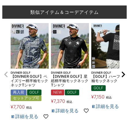
類似アイテム＆コーデアイテム
DIVINER GOLF
DIVINER GOLF
DIVINER GOLF
【DIVINER GOLF】ペ
【DIVINER GOLF】星
【GOLF】ハーフZIP
イズリー柄半袖モック
総柄半袖モックネック
袖モックネック
ネックTシャツ
Tシャツ
GOLF
再入荷
GOLF
NEW
GOLF
¥
7,150
税込
セットアップ可
¥
7,370
税込
詳細を見る
¥
7,700
税込
詳細を見る
詳細を見る