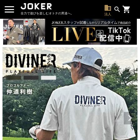
business
search
全力で遊びを楽しむオトナの男達へ。
法人