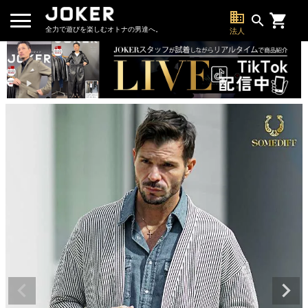
business
search
全力で遊びを楽しむオトナの男達へ。
法人