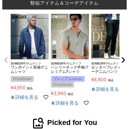
類似アイテム＆コーデアイテム
SOMEDIFF/サムディフ
SOMEDIFF/サムディフ
SOMEDIFF/サムディフ
ワンポイント長袖デニ
ヘンリーネック半袖プ
センタープレスイージ
ムシャツ
レミアムTシャツ
ーデニムパンツ
PriceDown
プレミアムseries
¥
8,800
税込
PriceDown
¥
4,950
詳細を見る
税込
¥
3,960
税込
詳細を見る
詳細を見る
image_search
Picked for You