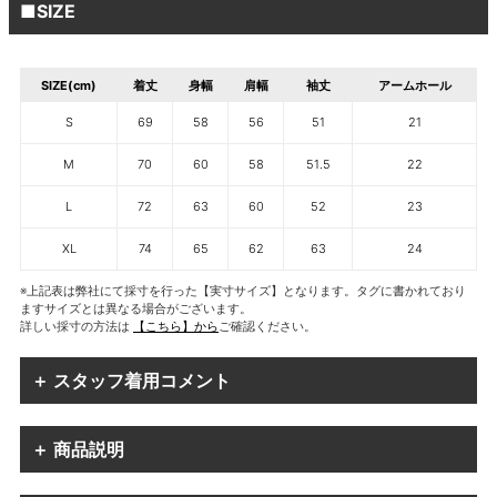
■SIZE
SIZE(cm)
着丈
身幅
肩幅
袖丈
アームホール
S
69
58
56
51
21
M
70
60
58
51.5
22
L
72
63
60
52
23
XL
74
65
62
63
24
※上記表は弊社にて採寸を行った【実寸サイズ】となります。タグに書かれており
ますサイズとは異なる場合がございます。
詳しい採寸の方法は
【こちら】から
ご確認ください。
＋ スタッフ着用コメント
＋ 商品説明