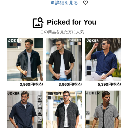
詳細を見る
image_search
Picked for You
この商品を見た方に人気！
(税込)
(税込)
(税込)
3,960円
3,960円
5,390円