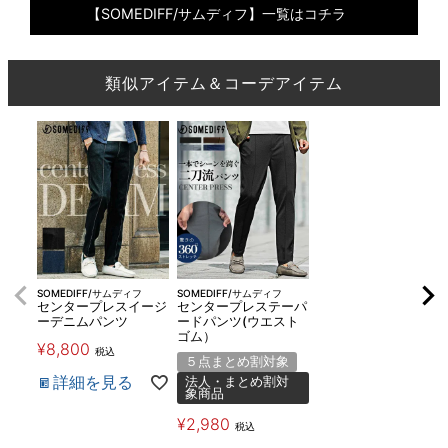
【SOMEDIFF/サムディフ】一覧はコチラ
類似アイテム＆コーデアイテム
SOMEDIFF/サムディフ
SOMEDIFF/サムディフ
センタープレスイージ
センタープレステーパ
ーデニムパンツ
ードパンツ(ウエスト
ゴム）
¥
8,800
税込
５点まとめ割対象
詳細を見る
法人・まとめ割対
象商品
¥
2,980
税込