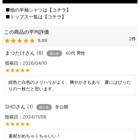
■他の半袖シャツは【
コチラ
】
■トップス一覧は【
コチラ
】
2
5.00
まつたけ
8
40代
男性
購入者
投稿日
2026/04/10
紺色と白色のメリハリがよく、爽やかさもあり、夏にはぴった
りの一枚だと思います。
SHO
1
非公開
購入者
投稿日
2024/11/08
素材がめちゃくちゃいい！
