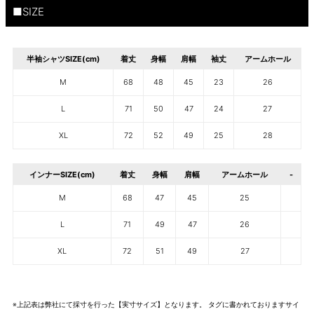
■SIZE
半袖シャツSIZE(cm)
着丈
身幅
肩幅
袖丈
アームホール
M
68
48
45
23
26
L
71
50
47
24
27
XL
72
52
49
25
28
インナーSIZE(cm)
着丈
身幅
肩幅
アームホール
-
M
68
47
45
25
L
71
49
47
26
XL
72
51
49
27
※上記表は弊社にて採寸を行った【実寸サイズ】となります。 タグに書かれておりますサイ