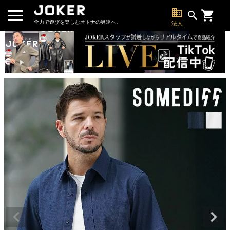
business
search
全力で遊びを楽しむオトナの男達へ。
法人