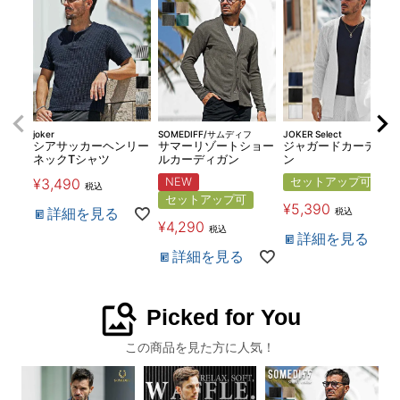
joker
SOMEDIFF/サムディフ
JOKER Select
シアサッカーヘンリー
サマーリゾートショー
ジャガードカーディガ
ネックTシャツ
ルカーディガン
ン
¥
3,490
NEW
セットアップ可
税込
セットアップ可
¥
5,390
詳細を見る
税込
¥
4,290
税込
詳細を見る
詳細を見る
image_search
Picked for You
この商品を見た方に人気！