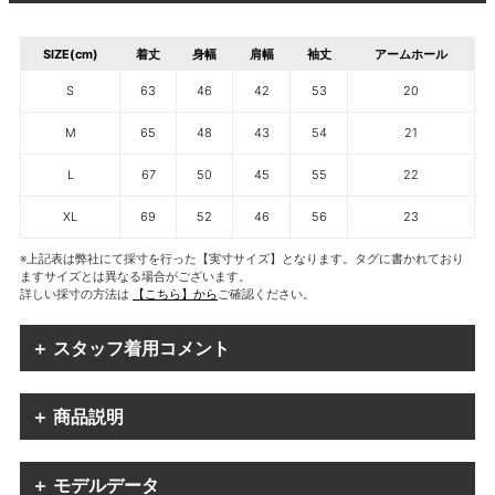
SIZE(cm)
着丈
身幅
肩幅
袖丈
アームホール
S
63
46
42
53
20
M
65
48
43
54
21
L
67
50
45
55
22
XL
69
52
46
56
23
※上記表は弊社にて採寸を行った【実寸サイズ】となります。タグに書かれており
ますサイズとは異なる場合がございます。
詳しい採寸の方法は
【こちら】から
ご確認ください。
＋ スタッフ着用コメント
＋ 商品説明
＋ モデルデータ