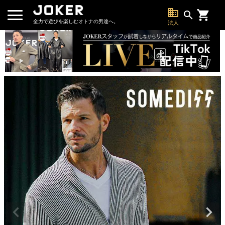
business
search
全力で遊びを楽しむオトナの男達へ。
法人