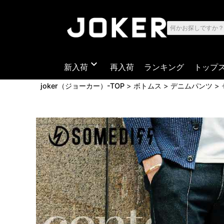
expand_more
新入荷
再入荷
ランキング
トップ
joker（ジョーカー）-TOP
ボトムス
デニムパンツ