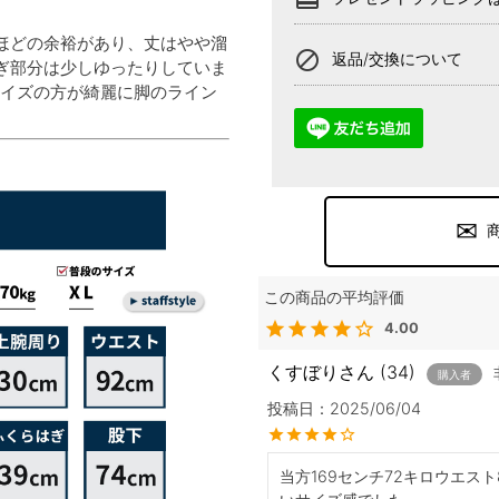
ほどの余裕があり、丈はやや溜
block
返品/交換について
ぎ部分は少しゆったりしていま
サイズの方が綺麗に脚のライン
4.00
くすぼり
34
購入者
投稿日
2025/06/04
当方169センチ72キロウエス