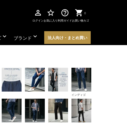
perm_identity
star_border
help_outline
0
ログイン
お気に入り
利用ガイド
お買い物カゴ
expand_more
expand_more
ズ
ブランド
法人向け・まとめ買い
インディゴ