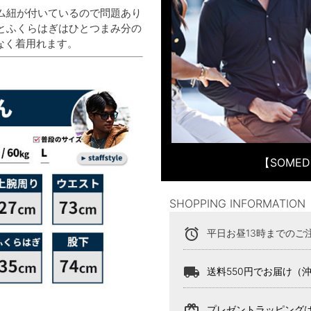
ム紐が付いているので問題あり
とふくらはぎはひとつまみ分の
なく着用れます。
【SOME
SHOPPING INFORMATION
alarm
平日お昼13時までのご
local_shipping
送料550円でお届け（
card_giftcard
プレゼントラッピング