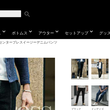
search
expand_more
expand_more
expand_more
expand_more
ス
ボトムス
アウター
セットアップ
グッ
センタープレスイージーデニムパンツ
ブラック
インディゴ