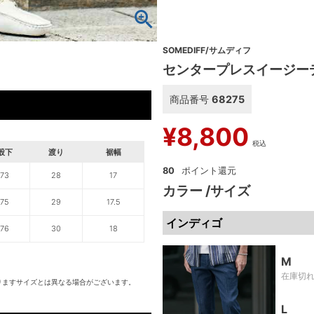
SOMEDIFF/サムディフ
センタープレスイージー
商品番号
68275
¥
8,800
税込
股下
渡り
裾幅
80
73
28
17
カラー
サイズ
75
29
17.5
インディゴ
76
30
18
M
在庫切
りますサイズとは異なる場合がございます。
L