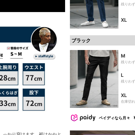
残りわ
XL
ブラック
M
残りわ
L
残りわ
XL
在庫切
ペイディなら月々
しっかり穿けます。裾はかかと