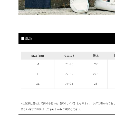
■SIZE
SIZE(cm)
ウエスト
股上
M
70-80
27
L
72-82
27.5
XL
74-94
28
※上記表は弊社にて採寸を行った【実寸サイズ】となります。 タグに書かれてお
詳しい採寸の方法は
【こちら】から
ご確認ください。