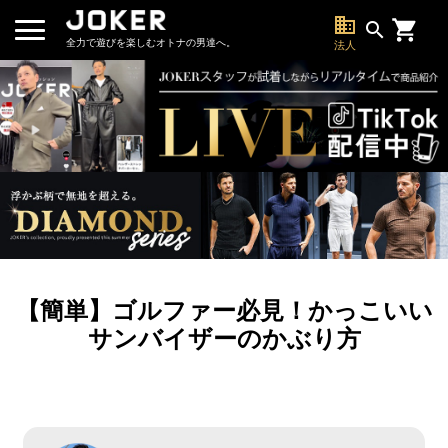
business
search
全力で遊びを楽しむオトナの男達へ。
法人
【簡単】ゴルファー必見！かっこいい
サンバイザーのかぶり方