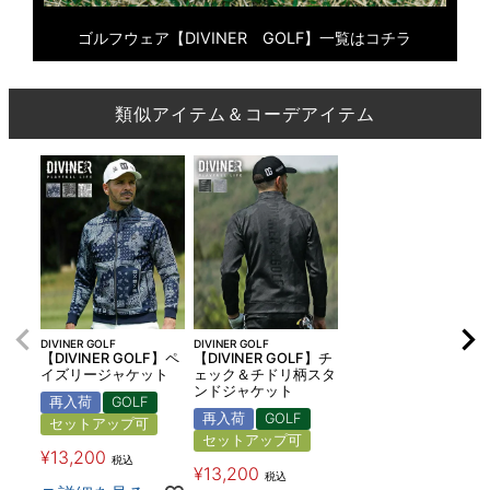
ゴルフウェア【DIVINER GOLF】一覧はコチラ
類似アイテム＆コーデアイテム
DIVINER GOLF
DIVINER GOLF
【DIVINER GOLF】ペ
【DIVINER GOLF】チ
イズリージャケット
ェック＆チドリ柄スタ
ンドジャケット
再入荷
GOLF
再入荷
GOLF
セットアップ可
セットアップ可
¥
13,200
税込
¥
13,200
税込