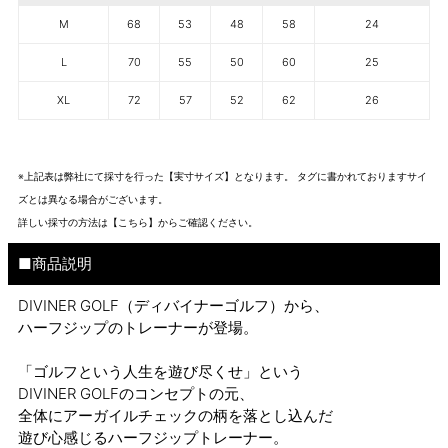
M
68
53
48
58
24
L
70
55
50
60
25
XL
72
57
52
62
26
※上記表は弊社にて採寸を行った【実寸サイズ】となります。 タグに書かれておりますサイ
ズとは異なる場合がございます。
詳しい採寸の方法は
【こちら】から
ご確認ください。
■商品説明
DIVINER GOLF（ディバイナーゴルフ）から、
ハーフジップのトレーナーが登場。
「ゴルフという人生を遊び尽くせ」という
DIVINER GOLFのコンセプトの元、
全体にアーガイルチェックの柄を落とし込んだ
遊び心感じるハーフジップトレーナー。