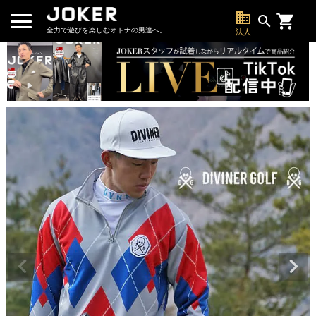
business
search
全力で遊びを楽しむオトナの男達へ。
法人