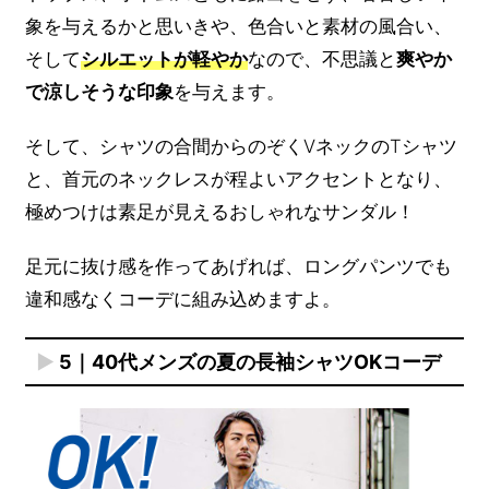
象を与えるかと思いきや、色合いと素材の風合い、
そして
シルエットが軽やか
なので、不思議と
爽やか
で涼しそうな印象
を与えます。
そして、シャツの合間からのぞくVネックのTシャツ
と、首元のネックレスが程よいアクセントとなり、
極めつけは素足が見えるおしゃれなサンダル！
足元に抜け感を作ってあげれば、ロングパンツでも
違和感なくコーデに組み込めますよ。
5｜40代メンズの夏の長袖シャツOKコーデ