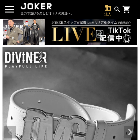
business
search
全力で遊びを楽しむオトナの男達へ。
法人