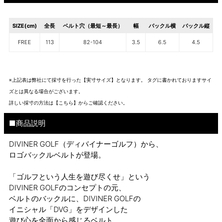
SIZE(cm)
全長
ベルト穴（最短～最長）
幅
バックル横
バックル縦
FREE
113
82-104
3.5
6.5
4.5
※上記表は弊社にて採寸を行った【実寸サイズ】となります。 タグに書かれておりますサイ
ズとは異なる場合がございます。
詳しい採寸の方法は
【こちら】から
ご確認ください。
■商品説明
DIVINER GOLF（ディバイナーゴルフ）から、
ロゴバックルベルトが登場。
「ゴルフという人生を遊び尽くせ」という
DIVINER GOLFのコンセプトの元、
ベルトのバックルに、DIVINER GOLFの
イニシャル「DVG」をデザインした
遊び心を全面から感じるベルト。