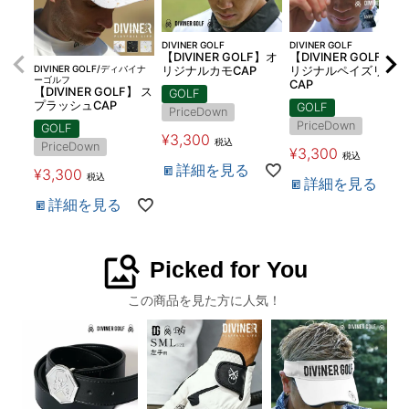
DIVINER GOLF
DIVINER GOLF
【DIVINER GOLF】オ
【DIVINER GOLF】オ
DIVINER GOLF/ディバイナ
リジナルカモCAP
リジナルペイズリー柄
ーゴルフ
CAP
【DIVINER GOLF】 ス
GOLF
プラッシュCAP
GOLF
PriceDown
PriceDown
GOLF
¥
3,300
税込
PriceDown
¥
3,300
税込
詳細を見る
¥
3,300
税込
詳細を見る
詳細を見る
image_search
Picked for You
この商品を見た方に人気！