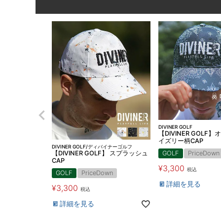
DIVINER GOLF
【DIVINER GOLF
イズリー柄CAP
DIVINER GOLF/ディバイナーゴルフ
【DIVINER GOLF】 スプラッシュ
GOLF
PriceDown
CAP
¥
3,300
税込
GOLF
PriceDown
詳細を見る
¥
3,300
税込
詳細を見る