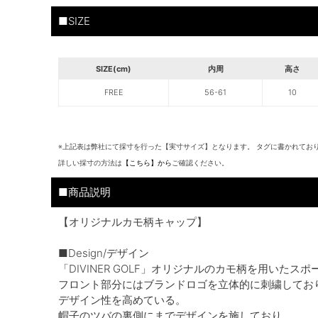
■SIZE
SIZE(cm)
内周
高さ
FREE
56-61
10
※上記表は弊社にて採寸を行った【実寸サイズ】となります。 タグに書かれてお
詳しい採寸の方法は
【こちら】から
ご確認ください。
■商品説明
【オリジナルカモ柄キャップ】
■Design/デザイン
「DIVINER GOLF」オリジナルのカモ柄を用いたス
フロント部分にはブランドロゴを立体的に刺繍してお
デザイン性を高めている。
帽子のツバの裏側にまでデザインを施しており、