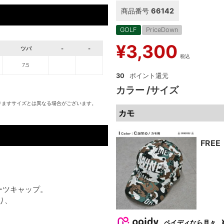
商品番号
66142
GOLF
PriceDown
¥
3,300
ツバ
-
-
税込
7.5
30
カラー
サイズ
りますサイズとは異なる場合がございます。
カモ
FREE
ポーツキャップ。
り、
ペイディなら月々