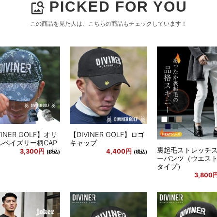
PICKED FOR YOU
image_search
この商品を見た人は、こちらの商品もチェックしています！
VINER GOLF】オリ
【DIVINER GOLF】ロゴ
ルペイズリー柄CAP
キャップ
裏起毛ストレッチ
3,300円
4,400円
(税込)
(税込)
ーパンツ（ウエス
タイプ）
3,800