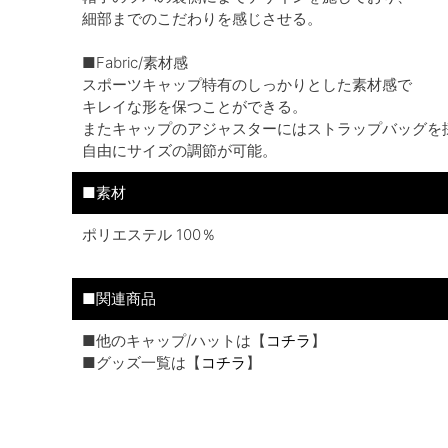
細部までのこだわりを感じさせる。
■Fabric/素材感
スポーツキャップ特有のしっかりとした素材感で
キレイな形を保つことができる。
またキャップのアジャスターにはストラップバッグを
自由にサイズの調節が可能。
■素材
ポリエステル 100％
■関連商品
■他のキャップ/ハットは【
コチラ
】
■グッズ一覧は【
コチラ
】