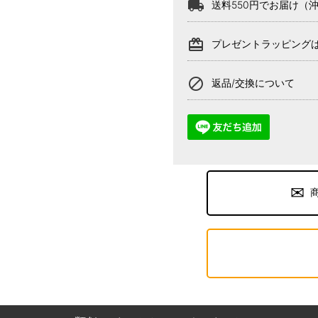
local_shipping
送料550円でお届け（
card_giftcard
プレゼントラッピング
block
返品/交換について