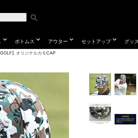
search
expand_more
expand_more
expand_more
expand_more
ス
ボトムス
アウター
セットアップ
グッ
R GOLF】オリジナルカモCAP