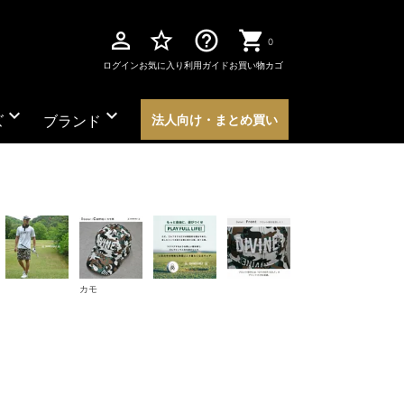
perm_identity
star_border
help_outline
0
ログイン
お気に入り
利用ガイド
お買い物カゴ
expand_more
expand_more
ズ
ブランド
法人向け・まとめ買い
カモ