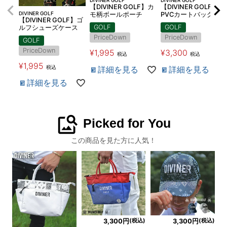
【DIVINER GOLF】カ
【DIVINER GOLF】
DIVINER GOLF
モ柄ボールポーチ
PVCカートバッグ
【DIVINER GOLF】ゴ
GOLF
GOLF
ルフシューズケース
PriceDown
PriceDown
GOLF
PriceDown
¥
1,995
¥
3,300
税込
税込
¥
1,995
税込
詳細を見る
詳細を見る
詳細を見る
image_search
Picked for You
この商品を見た方に人気！
(税込)
(税込)
3,300円
3,300円