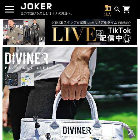
business
search
全力で遊びを楽しむオトナの男達へ。
法人