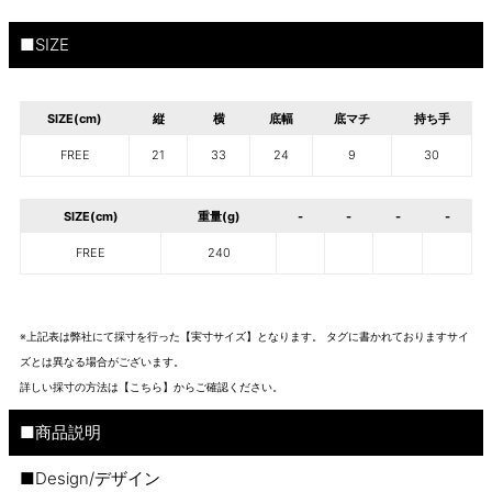
■SIZE
SIZE(cm)
縦
横
底幅
底マチ
持ち手
FREE
21
33
24
9
30
SIZE(cm)
重量(g)
-
-
-
-
FREE
240
※上記表は弊社にて採寸を行った【実寸サイズ】となります。 タグに書かれておりますサイ
ズとは異なる場合がございます。
詳しい採寸の方法は
【こちら】から
ご確認ください。
■商品説明
■Design/デザイン