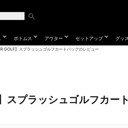
search
expand_more
expand_more
expand_more
expand_more
ス
ボトムス
アウター
セットアップ
グッ
NER GOLF】スプラッシュゴルフカートバッグのレビュー
GOLF】スプラッシュゴルフカ