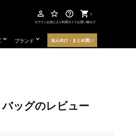
perm_identity
star_border
help_outline
0
ログイン
お気に入り
利用ガイド
お買い物カゴ
expand_more
expand_more
ズ
ブランド
法人向け・まとめ買い
ートバッグのレビュー