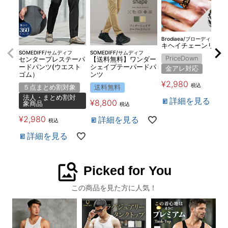
Brodiaea/ブローディア
キヘイチェーンリング
SOMEDIFF/サムディフ
SOMEDIFF/サムディフ
PriceDown
センタープレステーパ
【送料無料】ワンダー
ードパンツ(ウエスト
シェイプテーパードパ
金アレ対応
ゴム）
ンツ
¥
2,980
税込
５点まとめ割対象
送料無料
法人・まとめ割対
詳細を見る
¥
8,800
象商品
税込
¥
2,980
詳細を見る
税込
詳細を見る
image_search
Picked for You
この商品を見た方に人気！