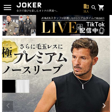
business
search
全力で遊びを楽しむオトナの男達へ。
法人