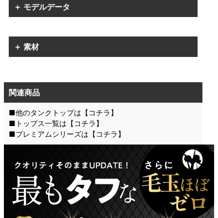
＋ モデルデータ
＋ 素材
関連商品
■他のタンクトップは【
コチラ
】
■トップス一覧は【
コチラ
】
■プレミアムシリーズは【
コチラ
】