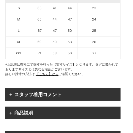
S
63
41
44
23
M
65
44
47
24
L
67
47
50
25
XL
69
50
53
26
XXL
71
53
56
27
※上記表は弊社にて採寸を行った【実寸サイズ】となります。タグに書かれて
おりますサイズとは異なる場合がございます。
詳しい採寸の方法は
【こちら】から
ご確認ください。
＋ スタッフ着用コメント
＋ 商品説明